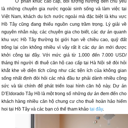
Ở phân khúc cao cấp, đối tượng hướng đến chủ yếu
là những chuyên gia nước ngoài sinh sống và làm việc tại
Việt Nam, khách du lịch nước ngoài mà đặc biệt là khu vực
Hồ Tây cũng đang thiếu nguồn cung trầm trọng. Lý giải về
nguyên nhân này, các chuyên gia cho biết, các dự án quanh
khu vực Hồ Tây thường bị giới hạn về chiều cao, quỹ đất
trống lại còn không nhiều vì vậy rất ít các dự án mới được
khởi công tại đây. Với mức giá từ 1.000 đến 7.000 USD/
tháng thì người đi thuê căn hộ cao cấp tại Hà Nội sẽ đòi hỏi
khắt khe về diện tích cũng như các tiện ích của không gian
sống nhất định đòi hỏi các nhà đầu tư phải dành nhiều công
sức và tài chính để phát triển loại hình căn hộ này. Dự án
D'Eldorado Tây Hồ là một trong số những dự án đem đến cho
khách hàng nhiều căn hộ chung cư cho thuê hoàn hảo hiếm
hoi tại Hồ Tây và các bạn có thể tham khảo
tại đây
.