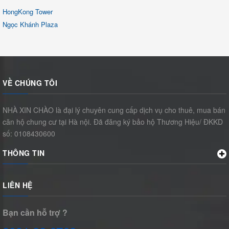
HongKong Tower
Ngọc Khánh Plaza
VỀ CHÚNG TÔI
NHÀ XIN CHÀO là đại lý chuyên cung cấp dịch vụ cho thuê, mua bán
căn hộ chung cư tại Hà nội. Đã đăng ký bảo hộ Thương Hiệu/ ĐKKD
số: 0108430600
THÔNG TIN
LIÊN HỆ
Bạn cần hỗ trợ ?