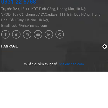
0931 22 6768
Trụ sở: B29, Lô 11, KĐT Định Công, Hoàng Mai, Hà Nội.
VPGD: Tòa C2, chung cư D'.Capitale -119 Trần Duy Hưng, Trung
Hòa, Cầu Giấy, Hà Nội, Hà Nội,
Email: cskh@nhaxinchao.com
FANPAGE
© Bản quyền thuộc về
nhaxinchao.com