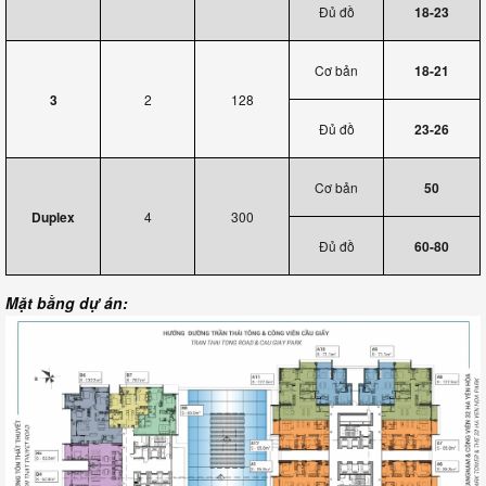
Đủ đồ
18-23
Cơ bản
18-21
3
2
128
Đủ đồ
23-26
Cơ bản
50
Duplex
4
300
Đủ đồ
60-80
Mặt bằng dự án: