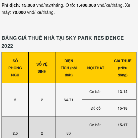
Phí dịch:
15.000
vnđ/m2/tháng. Ô tô:
1.400.000
vnđ/xe/tháng. Xe
máy:
70.000
vnđ/ xe/tháng.
BẢNG GIÁ THUÊ NHÀ TẠI SKY PARK RESIDENCE
2022
SỐ
DIỆN
GIÁ THUÊ
SỐ VỆ
PHÒNG
TÍCH (nội
NỘI THẤT
(triệu
SINH
NGỦ
thất)
đồng)
Cơ bản
13-14
2
2
64-71
Đủ đồ
15-18
Cơ bản
15-17
2.5
2
86