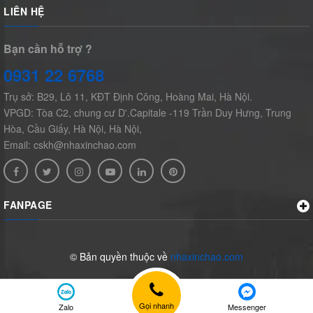
LIÊN HỆ
Bạn cần hỗ trợ ?
0931 22 6768
Trụ sở: B29, Lô 11, KĐT Định Công, Hoàng Mai, Hà Nội.
VPGD: Tòa C2, chung cư D'.Capitale -119 Trần Duy Hưng, Trung
Hòa, Cầu Giấy, Hà Nội, Hà Nội,
Email: cskh@nhaxinchao.com
FANPAGE
© Bản quyền thuộc về
nhaxinchao.com
Gọi nhanh
Zalo
Messenger