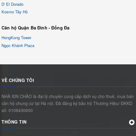
D' El Dorado
Kosmo Tây Hồ
Căn hộ Quận Ba Đình - Đống Đa
HongKong Tower
Ngọc Khánh Plaza
VỀ CHÚNG TÔI
NHÀ XIN CHÀO là đại lý chuyên cung cấp dịch vụ cho thuê, mua bán
căn hộ chung cư tại Hà nội. Đã đăng ký bảo hộ Thương Hiệu/ ĐKKD
số: 0108430600
THÔNG TIN