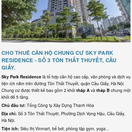
CHO THUÊ CĂN HỘ CHUNG CƯ SKY PARK
RESIDENCE - SỐ 3 TÔN THẤT THUYẾT, CẦU
GIẤY.
Sky Park Residence
là tổ hợp căn hộ cao cấp, văn phòng và dịch vụ
tiện ích nằm trên đường Tôn Thất Thuyết, quận Cầu Giấy, Hà Nội.
Chung cư được thiết kế bao gồm 2 khối
tháp A
và
tháp B
chung một
khối đế 5 tầng.
Chủ đầu tư:
Tổng Công ty Xây Dựng Thanh Hóa
Địa chỉ:
Số 3 Tôn Thất Thuyêt, Phường Dịch Vọng Hậu, Cầu Giấy,
Hà Nội.
Tiện ích:
Siêu thị Vinmart, bể bơi, phòng tập gym, yoga...