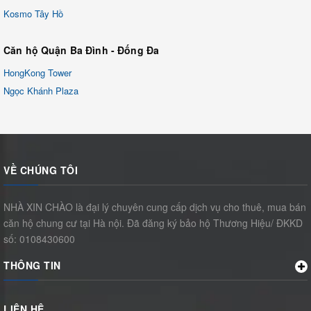
Kosmo Tây Hồ
Căn hộ Quận Ba Đình - Đống Đa
HongKong Tower
Ngọc Khánh Plaza
VỀ CHÚNG TÔI
NHÀ XIN CHÀO là đại lý chuyên cung cấp dịch vụ cho thuê, mua bán
căn hộ chung cư tại Hà nội. Đã đăng ký bảo hộ Thương Hiệu/ ĐKKD
số: 0108430600
THÔNG TIN
LIÊN HỆ