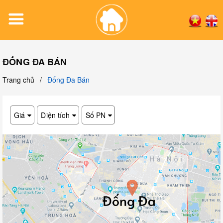
ĐỐNG ĐA BÁN
Trang chủ
/
Đống Đa Bán
Giá
Diện tích
Số PN