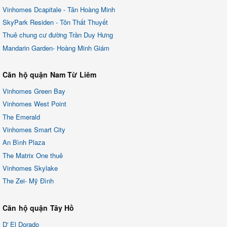
Vinhomes Dcapitale - Tân Hoàng Minh
SkyPark Residen - Tôn Thất Thuyết
Thuê chung cư đường Trần Duy Hưng
Mandarin Garden- Hoàng Minh Giám
Căn hộ quận Nam Từ Liêm
Vinhomes Green Bay
Vinhomes West Point
The Emerald
Vinhomes Smart City
An Bình Plaza
The Matrix One thuê
Vinhomes Skylake
The Zei- Mỹ Đình
Căn hộ quận Tây Hồ
D' El Dorado