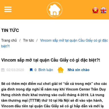
TIN TỨC
Trang chủ
/
Tin tức
/
Vincom sắp mở tại quận Cầu Giấy có gì đặc
biệt?!
Vincom sắp mở tại quận Cầu Giấy có gì đặc biệt?!
02/03/2020
0 Bình luận
Nhà xin chào
Sẽ có thêm một điểm vui chơi giải trí “tất cả trong một” cho các
gia đình trong dịp nghỉ lễ năm nay khi Vincom Center Trần Duy
Hưng chính thức khai trương vào cuối tháng 4-2019. Là trung
tâm thương mại (TTTM) thứ 10 tại Hà Nội sẽ đi vào vận hành,
Vincom đầu tiên tại quận Cầu Giấy sẽ có gì hấp dẫn và mới lạ