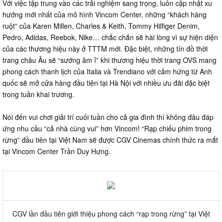
Với việc tập trung vào các trải nghiệm sang trọng, luôn cập nhật xu
hướng mới nhất của mô hình Vincom Center, những “khách hàng
ruột” của Karen Millen, Charles & Keith, Tommy Hilfiger Denim,
Pedro, Adidas, Reebok, Nike… chắc chắn sẽ hài lòng vì sự hiện diện
của các thương hiệu này ở TTTM mới. Đặc biệt, những tín đồ thời
trang châu Âu sẽ “sướng âm ỉ” khi thương hiệu thời trang OVS mang
phong cách thanh lịch của Italia và Trendiano với cảm hứng từ Anh
quốc sẽ mở cửa hàng đầu tiên tại Hà Nội với nhiều ưu đãi đặc biệt
trong tuần khai trương.
Nói đến vui chơi giải trí cuối tuần cho cả gia đình thì không đâu đáp
ứng nhu cầu “cả nhà cùng vui” hơn Vincom! “Rạp chiếu phim trong
rừng” đầu tiên tại Việt Nam sẽ được CGV Cinemas chính thức ra mắt
tại Vincom Center Trần Duy Hưng.
CGV lần đầu tiên giới thiệu phong cách “rạp trong rừng” tại Việt