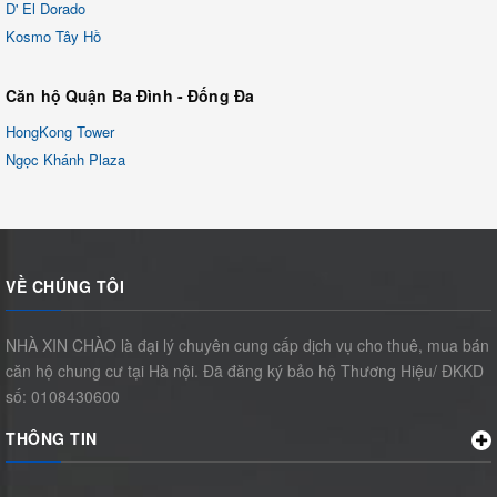
D' El Dorado
Kosmo Tây Hồ
Căn hộ Quận Ba Đình - Đống Đa
HongKong Tower
Ngọc Khánh Plaza
VỀ CHÚNG TÔI
NHÀ XIN CHÀO là đại lý chuyên cung cấp dịch vụ cho thuê, mua bán
căn hộ chung cư tại Hà nội. Đã đăng ký bảo hộ Thương Hiệu/ ĐKKD
số: 0108430600
THÔNG TIN