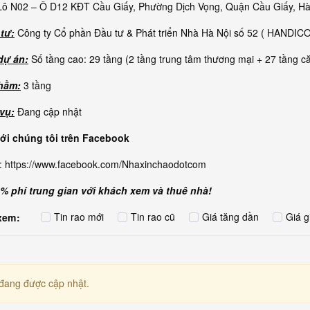
Lô N02 – Ô D12 KĐT Cầu Giấy, Phường Dịch Vọng, Quận Cầu Giấy, Hà
tư:
Công ty Cổ phần Đầu tư & Phát triển Nhà Hà Nội số 52 ( HANDICO
dự án:
Số tầng cao: 29 tầng (2 tầng trung tâm thương mại + 27 tầng c
hầm:
3 tầng
 vụ:
Đang cập nhật
với chúng tôi trên Facebook
:
https://www.facebook.com/Nhaxinchaodotcom
% phí trung gian với khách xem và thuê nhà!
Tin rao mới
Tin rao cũ
Giá tăng dần
Giá 
xem:
đang được cập nhật.