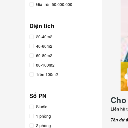
Giá trên 50.000.000
Diện tích
20-40m2
40-60m2
60-80m2
80-100m2
Trên 100m2
Số PN
Cho 
Studio
Liên hệ 
1 phòng
Tên dự á
2 phòng