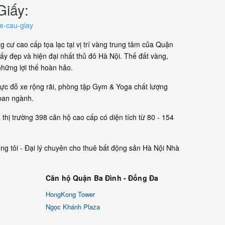
iấy:
me-cau-giay
cư cao cấp tọa lạc tại vị trí vàng trung tâm của Quận
ấy đẹp và hiện đại nhất thủ đô Hà Nội. Thế đất vàng,
những lợi thế hoàn hảo.
vực đỗ xe rộng rãi, phòng tập Gym & Yoga chất lượng
 ban ngành.
thị trường 398 căn hộ cao cấp có diện tích từ 80 - 154
úng tôi - Đại lý chuyên cho thuê bất động sản Hà Nội Nhà
Căn hộ Quận Ba Đình - Đống Đa
HongKong Tower
Ngọc Khánh Plaza