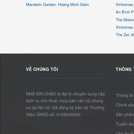
Mandarin Garden- Hoàng Minh Giám
Vinhomes 
An Bình P
The Matri
Vinhomes
The Zei- 
VỀ CHÚNG TÔI
THÔNG 
NHÀ XIN CHÀO là đại lý chuyên cung cấp
Thông tin
dịch vụ cho thuê, mua bán căn hộ chung
Chính sác
cư tại Hà nội. Đã đăng ký bảo hộ Thương
Hiệu/ ĐKKD số: 0108430600
Sản phẩ
Tuyển dụ
Cho thuê