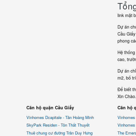
Tổng
link mặt 
Dự án chu
Cầu Giấy 
phong các
Hệ thống 
cao, trườ
Dự án chỉ
m2, bố tr
Để biết t
Xin Chào
Căn hộ quận Cầu Giấy
Căn hộ 
Vinhomes Dcapitale - Tân Hoàng Minh
Vinhomes
SkyPark Residen - Tôn Thất Thuyết
Vinhomes 
Thuê chung cư đường Trần Duy Hưng
The Emera