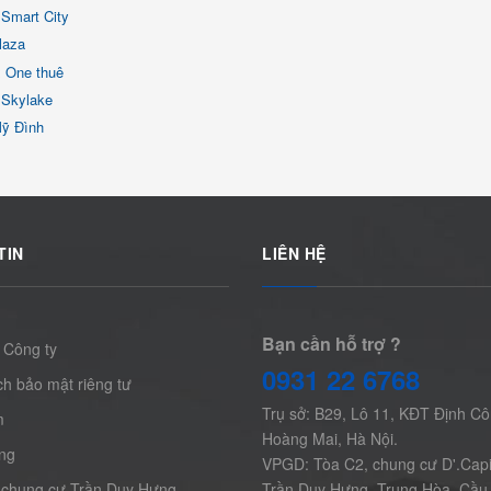
Smart City
laza
x One thuê
 Skylake
Mỹ Đình
TIN
LIÊN HỆ
Bạn cần hỗ trợ ?
 Công ty
0931 22 6768
h bảo mật riêng tư
Trụ sở: B29, Lô 11, KĐT Định Cô
m
Hoàng Mai, Hà Nội.
ng
VPGD: Tòa C2, chung cư D'.Capi
 chung cư Trần Duy Hưng
Trần Duy Hưng, Trung Hòa, Cầu 