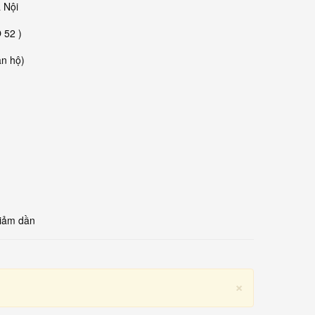
 Nội
 52 )
ăn hộ)
giảm dần
×