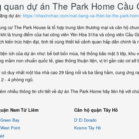
 quan dự án The Park Home Cầu G
bằng dự án:
https://nhaxinchao.com/mat-bang-va-thiet-ke-the-park-ho
ng cư The Park House là tổ hợp trung tâm thương mại và căn hộ chung 
khi là trung điểm của hai công viên Yên Hòa 31ha và công viên Cầu Gi
h kiến trúc hiện đại, tinh tế cùng thiết kế cảnh quan hấp dẫn chính là 
tiện ích của dự án như: bể bơi bốn mùa, hệ thống bảo mật 3 lớp, khu 
ng mầm non chuẩn quốc tế, giao thông thuận tiện, vị trí gần các cơ sở
 có duy nhất một tòa nhà cao 29 tầng nổi và ba tầng hầm, cung ứng ra 
í 2 - 4 phòng ngủ.
hêm nhiều thông tin chi tiết về dự án The Park Home hãy liên hệ với ch
.
quận Nam Từ Liêm
Căn hộ quận Tây Hồ
 Green Bay
D' El Dorado
West Point
Kosmo Tây Hồ
ld