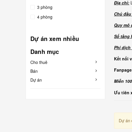
Địa chỉ:
3 phòng
Chủ đầu 
4 phòng
Quy mô 
Số tầng 
Dự án xem nhiều
Phí dịch
Danh mục
Kết nối 
Cho thuê
Fanpage
Bán
Dự án
Miễn 100
Ưu tiên 
Dự án 