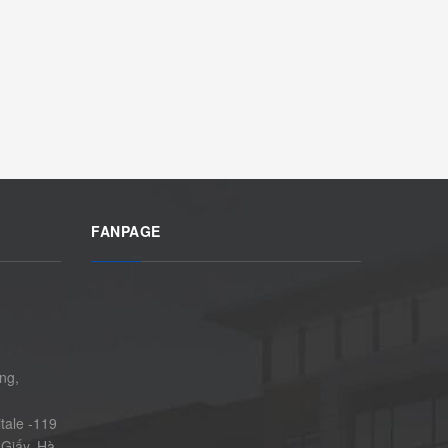
FANPAGE
ng,
tale -119
Giấy, Hà