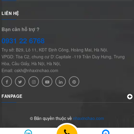
LIÊN HỆ
Bạn cần hỗ trợ ?
0931 22 6768
Trụ sở: B29, Lô 11, KĐT Định Công, Hoàng Mai, Hà Nội.
VPGD: Tòa C2, chung cư D'.Capitale -119 Trần Duy Hưng, Trung
Hòa, Cầu Giấy, Hà Nội, Hà Nội,
Email: cskh@nhaxinchao.com
FANPAGE
© Bản quyền thuộc về
nhaxinchao.com