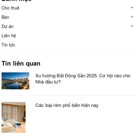
Cho thuê
Bán
Dự án
Liên hệ
Tin tức
Tin liên quan
Xu hướng Bất Động Sản 2025. Cơ hội nào cho
Nhà đầu tư?
Các loại rèm phổ biến hiện nay