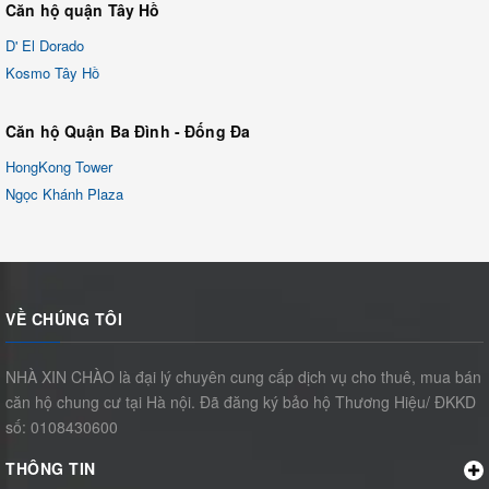
Căn hộ quận Tây Hồ
D' El Dorado
Kosmo Tây Hồ
Căn hộ Quận Ba Đình - Đống Đa
HongKong Tower
Ngọc Khánh Plaza
VỀ CHÚNG TÔI
NHÀ XIN CHÀO là đại lý chuyên cung cấp dịch vụ cho thuê, mua bán
căn hộ chung cư tại Hà nội. Đã đăng ký bảo hộ Thương Hiệu/ ĐKKD
số: 0108430600
THÔNG TIN