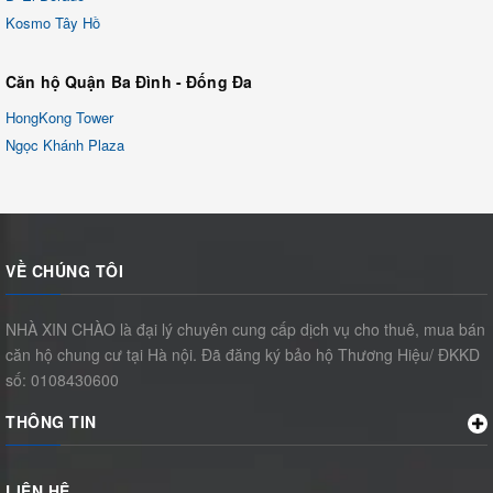
Kosmo Tây Hồ
Căn hộ Quận Ba Đình - Đống Đa
HongKong Tower
Ngọc Khánh Plaza
VỀ CHÚNG TÔI
NHÀ XIN CHÀO là đại lý chuyên cung cấp dịch vụ cho thuê, mua bán
căn hộ chung cư tại Hà nội. Đã đăng ký bảo hộ Thương Hiệu/ ĐKKD
số: 0108430600
THÔNG TIN
LIÊN HỆ