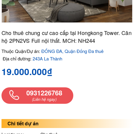
Cho thuê chung cư cao cấp tại Hongkong Tower. Căn
hộ 2PN2VS Full nội thất. MCH: NH244
Thuộc Quận/Dự án:
ĐỐNG ĐA, Quận Đống Đa thuê
Địa chỉ đường:
243A La Thành
19.000.000₫
0931226768
(Liên hệ ngay)
Chi tiết dự án