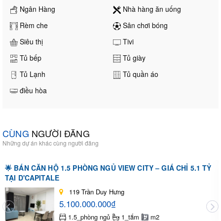
Ngân Hàng
Nhà hàng ăn uống
Rèm che
Sân chơi bóng
Siêu thị
Tivi
Tủ bếp
Tủ giày
Tủ Lạnh
Tủ quần áo
điều hòa
CÙNG
NGƯỜI ĐĂNG
Những dự án khác cùng người đăng
🌟 BÁN CĂN HỘ 1.5 PHÒNG NGỦ VIEW CITY – GIÁ CHỈ 5.1 TỶ
TẠI D'CAPITALE
119 Trần Duy Hưng
5.100.000.000₫
1.5_phòng ngủ
1_tắm
m2