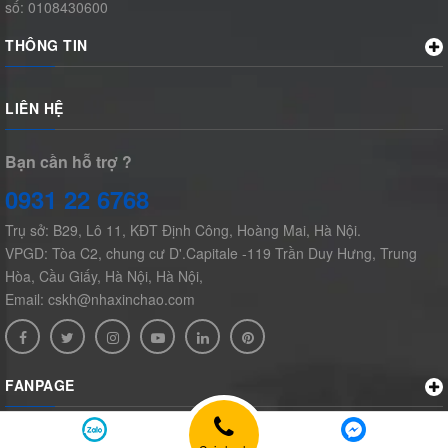
số: 0108430600
THÔNG TIN
LIÊN HỆ
Bạn cần hỗ trợ ?
0931 22 6768
Trụ sở: B29, Lô 11, KĐT Định Công, Hoàng Mai, Hà Nội.
VPGD: Tòa C2, chung cư D'.Capitale -119 Trần Duy Hưng, Trung
Hòa, Cầu Giấy, Hà Nội, Hà Nội,
Email: cskh@nhaxinchao.com
FANPAGE