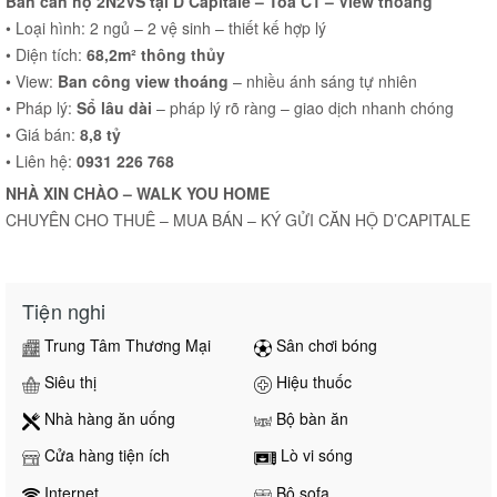
Bán căn hộ 2N2VS tại D’Capitale – Tòa C1 – View thoáng
• Loại hình: 2 ngủ – 2 vệ sinh – thiết kế hợp lý
• Diện tích:
68,2m² thông thủy
• View:
Ban công view thoáng
– nhiều ánh sáng tự nhiên
• Pháp lý:
Sổ lâu dài
– pháp lý rõ ràng – giao dịch nhanh chóng
• Giá bán:
8,8 tỷ
• Liên hệ:
0931 226 768
NHÀ XIN CHÀO – WALK YOU HOME
CHUYÊN CHO THUÊ – MUA BÁN – KÝ GỬI CĂN HỘ D’CAPITALE
Tiện nghi
Trung Tâm Thương Mại
Sân chơi bóng
Siêu thị
Hiệu thuốc
Nhà hàng ăn uống
Bộ bàn ăn
Cửa hàng tiện ích
Lò vi sóng
Internet
Bộ sofa