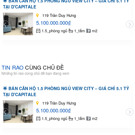
🌟 BÁN CĂN HỘ 1.5 PHÒNG NGỦ VIEW CITY – GIÁ CHỈ 5.1 TỶ
TẠI D'CAPITALE
119 Trần Duy Hưng
5.100.000.000₫
1.5_phòng ngủ
1_tắm
m2
TIN RAO
CÙNG CHỦ ĐỀ
Những tin rao cùng chủ đề bạn đang xem
🌟 BÁN CĂN HỘ 1.5 PHÒNG NGỦ VIEW CITY – GIÁ CHỈ 5.1 TỶ
TẠI D'CAPITALE
119 Trần Duy Hưng
5.100.000.000₫
1.5_phòng ngủ
1_tắm
m2