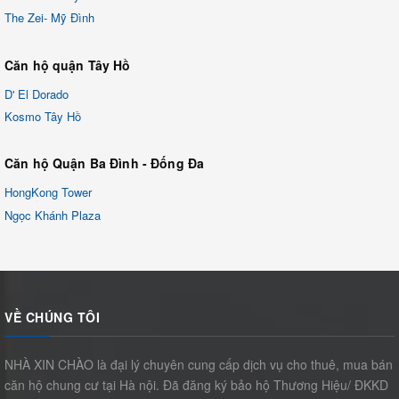
The Zei- Mỹ Đình
Căn hộ quận Tây Hồ
D' El Dorado
Kosmo Tây Hồ
Căn hộ Quận Ba Đình - Đống Đa
HongKong Tower
Ngọc Khánh Plaza
VỀ CHÚNG TÔI
NHÀ XIN CHÀO là đại lý chuyên cung cấp dịch vụ cho thuê, mua bán
căn hộ chung cư tại Hà nội. Đã đăng ký bảo hộ Thương Hiệu/ ĐKKD