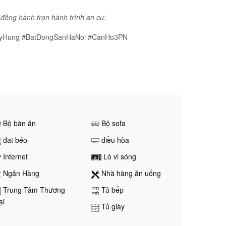
 đồng hành trọn hành trình an cư.
DuyHung #BatDongSanHaNoi #CanHo3PN
Bộ bàn ăn
Bộ sofa
dat béo
điều hòa
Internet
Lò vi sóng
Ngân Hàng
Nhà hàng ăn uống
Trung Tâm Thương
Tủ bếp
ại
Tủ giày