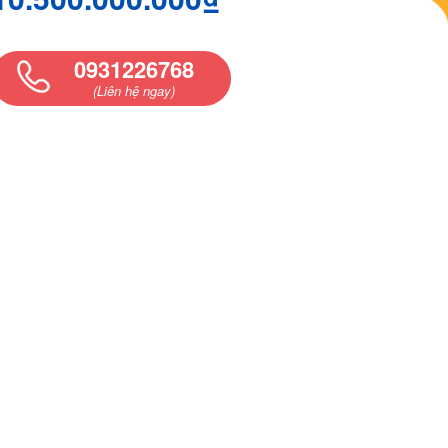
0931226768
(Liên hệ ngay)