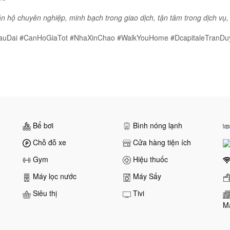
 hộ chuyên nghiệp, minh bạch trong giao dịch, tận tâm trong dịch vụ,
LauDai #CanHoGiaTot #NhaXinChao #WalkYouHome #DcapitaleTran
Bể bơi
Bình nóng lạnh
Chỗ đỗ xe
Cửa hàng tiện ích
Gym
Hiệu thuốc
Máy lọc nước
Máy Sấy
Siêu thị
Tivi
M