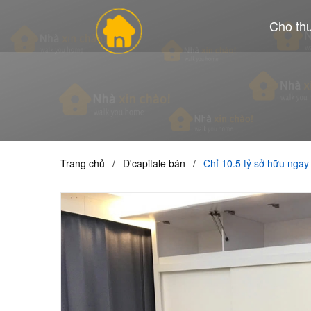
Cho th
Trang chủ
/
D'capitale bán
/
Chỉ 10.5 tỷ sở hữu ngay