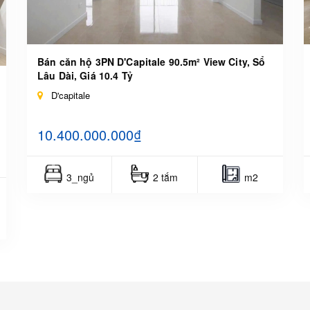
Bán căn hộ 3PN D'Capitale 90.5m² View City, Sổ
Lâu Dài, Giá 10.4 Tỷ
D'capitale
10.400.000.000₫
3_ngủ
2 tắm
m2