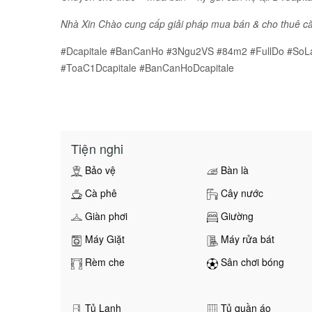
Nhà Xin Chào cung cấp giải pháp mua bán & cho thuê căn
#Dcapitale #BanCanHo #3Ngu2VS #84m2 #FullDo #So
#ToaC1Dcapitale #BanCanHoDcapitale
Tiện nghi
Bảo vệ
Bàn là
Cà phê
Cây nước
Giàn phơi
Giường
Máy Giặt
Máy rửa bát
Rèm che
Sân chơi bóng
Tủ Lạnh
Tủ quần áo