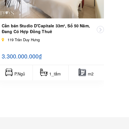
Cần bán Studio D'Capitale 33m², Sổ 50 Năm,
Đang Có Hợp Đồng Thuê
Bán g
119 Trần Duy Hưng
Tỷ Th
119
3.300.000.000₫
8.30
P.Ngủ
1_tắm
m2
2