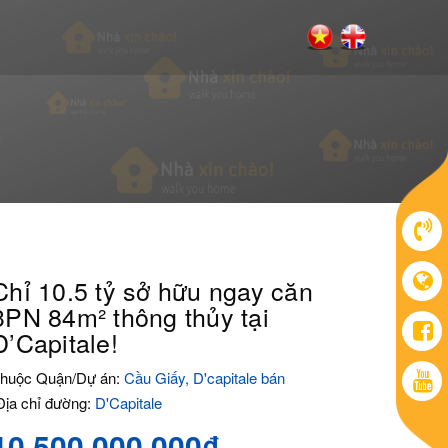
Chỉ 10.5 tỷ sở hữu ngay căn
3PN 84m² thông thủy tại
D’Capitale!
huộc Quận/Dự án:
Cầu Giấy, D'capitale bán
ịa chỉ đường:
D'Capitale
10.500.000.000₫