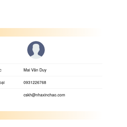
c
Mai Văn Duy
oại
0931226768
cskh@nhaxinchao.com