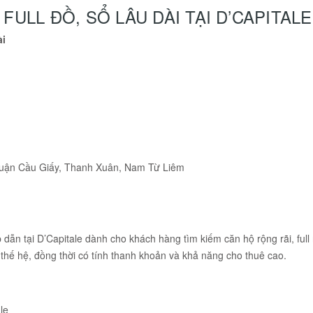
 FULL ĐỒ, SỔ LÂU DÀI TẠI D’CAPITALE
ài
ác quận Cầu Giấy, Thanh Xuân, Nam Từ Liêm
n tại D’Capitale dành cho khách hàng tìm kiếm căn hộ rộng rãi, full nộ
 thế hệ, đồng thời có tính thanh khoản và khả năng cho thuê cao.
le