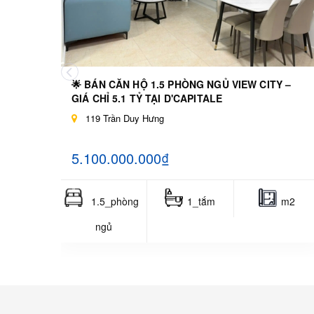
🌟 BÁN CĂN HỘ 1.5 PHÒNG NGỦ VIEW CITY –
GIÁ CHỈ 5.1 TỶ TẠI D'CAPITALE
119 Trần Duy Hưng
5.100.000.000₫
1.5_phòng
1_tắm
m2
ngủ