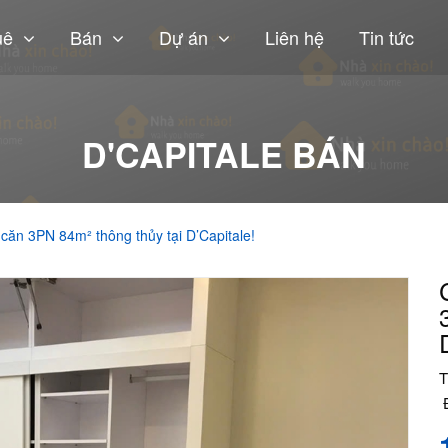
uê
Bán
Dự án
Liên hệ
Tin tức
D'CAPITALE BÁN
 căn 3PN 84m² thông thủy tại D’Capitale!
T
Đ