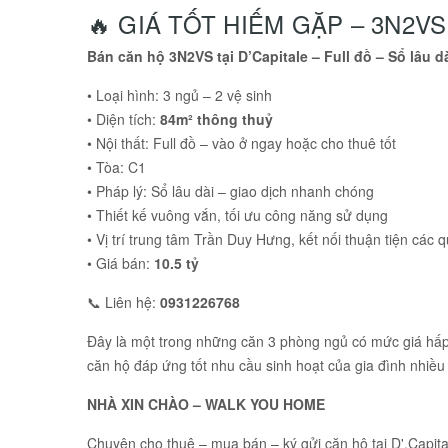
🔥 GIÁ TỐT HIẾM GẶP – 3N2VS
Bán căn hộ 3N2VS tại D’Capitale – Full đồ – Sổ lâu d
• Loại hình: 3 ngủ – 2 vệ sinh
• Diện tích:
84m² thông thuỷ
• Nội thất: Full đồ – vào ở ngay hoặc cho thuê tốt
• Tòa: C1
• Pháp lý: Sổ lâu dài – giao dịch nhanh chóng
• Thiết kế vuông vắn, tối ưu công năng sử dụng
• Vị trí trung tâm Trần Duy Hưng, kết nối thuận tiện c
• Giá bán:
10.5 tỷ
📞 Liên hệ:
0931226768
Đây là một trong những căn 3 phòng ngủ có mức giá hấp dẫ
căn hộ đáp ứng tốt nhu cầu sinh hoạt của gia đình nhiều
NHÀ XIN CHÀO – WALK YOU HOME
Chuyên cho thuê – mua bán – ký gửi căn hộ tại
D'.Capita