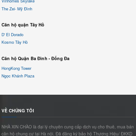
Vinhomes Skylake
The Zei- Mỹ Đình
Căn hộ quận Tây Hồ
D' El Dorado
Kosmo Tây Hồ
Căn hộ Quận Ba Đình - Đống Đa
HongKong Tower
Ngọc Khánh Plaza
VỀ CHÚNG TÔI
NHÀ XIN CHÀO là đại lý chuyên cung cấp dịch vụ cho thuê, mua bán
căn hộ chung cư tại Hà nội. Đã đăng ký bảo hộ Thương Hiệu/ ĐKKD