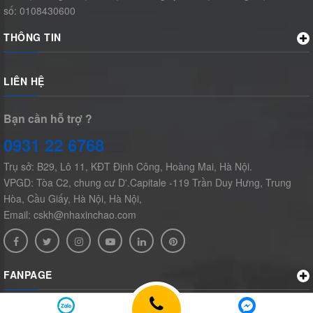
số: 0108430600
THÔNG TIN
LIÊN HỆ
Bạn cần hỗ trợ ?
0931 22 6768
Trụ sở: B29, Lô 11, KĐT Định Công, Hoàng Mai, Hà Nội.
VPGD: Tòa C2, chung cư D'.Capitale -119 Trần Duy Hưng, Trung
Hòa, Cầu Giấy, Hà Nội, Hà Nội,
Email: cskh@nhaxinchao.com
FANPAGE