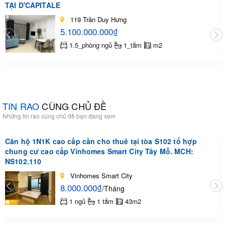
TẠI D'CAPITALE
119 Trần Duy Hưng
5.100.000.000₫
1.5_phòng ngủ
1_tắm
m2
TIN RAO
CÙNG CHỦ ĐỀ
Những tin rao cùng chủ đề bạn đang xem
Căn hộ 1N1K cao cấp cần cho thuê tại tòa S102 tổ hợp
chung cư cao cấp Vinhomes Smart City Tây Mỗ. MCH:
NS102.110
Vinhomes Smart City
8.000.000₫
/Tháng
1 ngủ
1 tắm
43m2