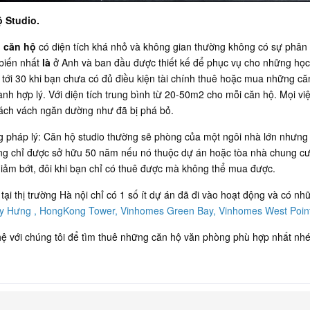
 Studio.
g
căn hộ
có diện tích khá nhỏ và không gian thường không có sự phân 
biến nhất
là
ở Anh và ban đầu được thiết kế để phục vụ cho những học s
8 tới 30 khi bạn chưa có đủ điều kiện tài chính thuê hoặc mua những că
thành hợp lý. Với diện tích trung bình từ 20-50m2 cho mỗi căn hộ. Mọi v
ách vách ngăn dường như đã bị phá bỏ.
g pháp lý: Căn hộ studio thường sẽ phòng của một ngôi nhà lớn nhưng 
ng chỉ được sở hữu 50 năm nếu nó thuộc dự án hoặc tòa nhà chung cư.
giảm bớt, đôi khi bạn chỉ có thuê được mà không thể mua được.
 tại thị trường Hà nội chỉ có 1 số ít dự án đã đi vào hoạt động và có n
uy Hưng
,
HongKong Tower
,
Vinhomes Green Bay
,
Vinhomes West Poin
hệ với chúng tôi để tìm thuê những căn hộ văn phòng phù hợp nhất nh