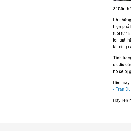
3/
Căn hộ
Là
nhữn
hiện phổ 
tuổi từ 1
lợi, giá 
khoảng c
Tình trạn
studio cũ
nó sẽ bị 
Hiện nay,
- Trần D
Hãy liên 