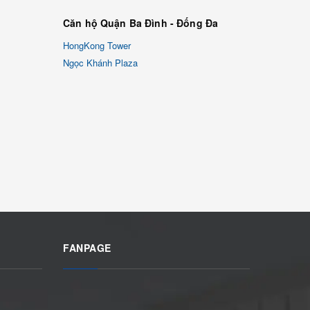
Căn hộ Quận Ba Đình - Đống Đa
HongKong Tower
Ngọc Khánh Plaza
FANPAGE