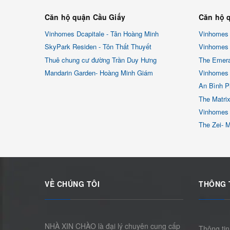
Căn hộ quận Cầu Giấy
Căn hộ 
Vinhomes Dcapitale - Tân Hoàng Minh
Vinhomes
SkyPark Residen - Tôn Thất Thuyết
Vinhomes 
Thuê chung cư đường Trần Duy Hưng
The Emera
Mandarin Garden- Hoàng Minh Giám
Vinhomes 
An Bình P
The Matri
Vinhomes
The Zei- 
VỀ CHÚNG TÔI
THÔNG 
NHÀ XIN CHÀO là đại lý chuyên cung cấp
Thông tin