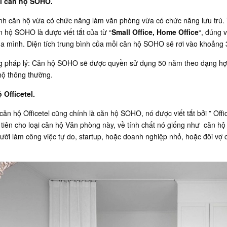
i căn hộ SOHO.
ình căn hộ vừa có chức năng làm văn phòng vừa có chức năng lưu trú. V
 hộ SOHO là được viết tắt của từ “
Small Office, Home Office
“, đúng v
a mình. Diện tích trung bình của mỗi căn hộ SOHO sẽ rơi vào khoảng 
ng pháp lý: Căn hộ SOHO sẽ được quyền sử dụng 50 năm theo dạng hợ
hộ thông thường.
 Officetel.
căn hộ Officetel cũng chính là căn hộ SOHO, nó được viết tắt bởi ” Offic
tiên cho loại căn hộ Văn phòng này, về tính chất nó giống như căn h
ời làm công việc tự do, startup, hoặc doanh nghiệp nhỏ, hoặc đôi vợ