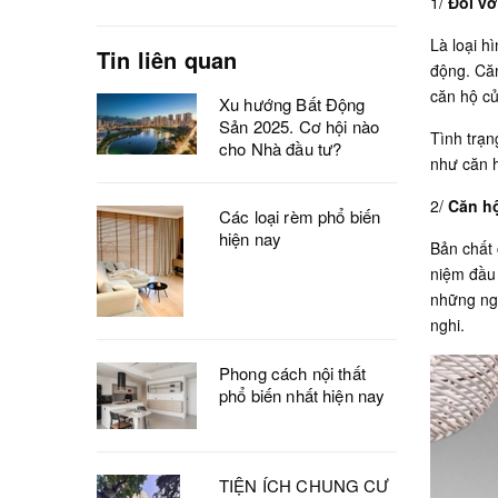
1/
Đối vớ
Là loại h
Tin liên quan
động. Căn
căn hộ củ
Xu hướng Bất Động
Sản 2025. Cơ hội nào
Tình trạ
cho Nhà đầu tư?
như căn 
2/
Căn hộ
Các loại rèm phổ biến
hiện nay
Bản chất 
niệm đầu 
những ngư
nghi.
Phong cách nội thất
phổ biến nhất hiện nay
TIỆN ÍCH CHUNG CƯ