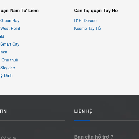
quận Nam Từ Liêm
Căn hộ quận Tây Hồ
 Green Bay
D' El Dorado
West Point
Kosmo Tây Hồ
ld
Smart City
laza
x One thuê
 Skylake
Mỹ Đình
TIN
LIÊN HỆ
Bạn cần hỗ trợ ?
 Công ty