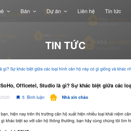
uê
Bán
Dự án
Liên hệ
Tin tức
TIN TỨC
là gì? Sự khác biệt giữa các loại hình căn hộ này có gì giống và khác 
SoHo, Officetel, Studio là gì? Sự khác biệt giữa các lo
/2020
5 Bình luận
Nhà xin chào
bạn, hiện nay trên thị trường căn hộ xuất hiện nhiều loại khái niệm că
gì khác biệt so với căn hộ thông thường, bạn hãy cùng chúng tôi tìm h