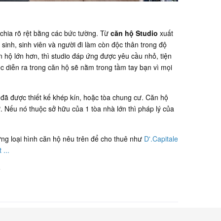
chia rõ rệt bằng các bức tường. Từ
căn hộ Studio
xuất
inh, sinh viên và người đi làm còn độc thân trong độ
n hộ lớn hơn, thì studio đáp ứng được yêu cầu nhỏ, tiện
iệc diễn ra trong căn hộ sẽ nằm trong tầm tay bạn vì mọi
đã được thiết kế khép kín, hoặc tòa chung cư. Căn hộ
 Nếu nó thuộc sở hữu của 1 tòa nhà lớn thì pháp lý của
hững loại hình căn hộ nêu trên để cho thuê như
D'.Capitale
t
...
é