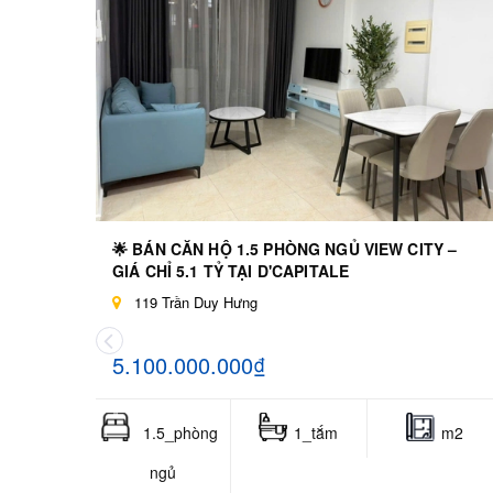
🌟 BÁN CĂN HỘ 1.5 PHÒNG NGỦ VIEW CITY –
GIÁ CHỈ 5.1 TỶ TẠI D'CAPITALE
119 Trần Duy Hưng
5.100.000.000₫
1.5_phòng
1_tắm
m2
ngủ