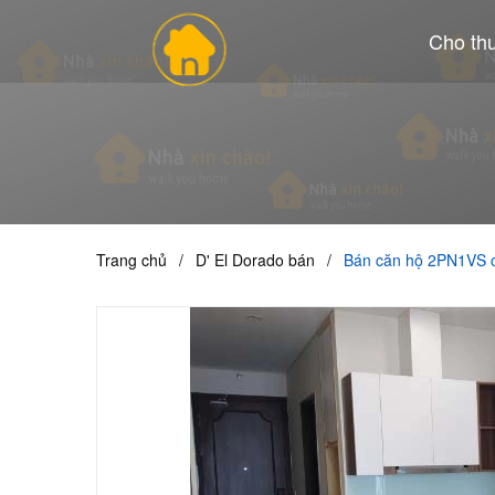
Cho th
Trang chủ
/
D' El Dorado bán
/
Bán căn hộ 2PN1VS c