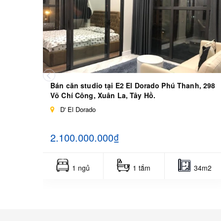
Bán căn studio tại E2 El Dorado Phú Thanh, 298
Võ Chí Công, Xuân La, Tây Hồ.
D' El Dorado
2.100.000.000₫
1 ngủ
1 tắm
34m2