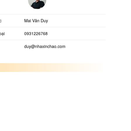
c
Mai Văn Duy
oại
0931226768
duy@nhaxinchao.com