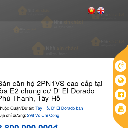
Bán căn hộ 2PN1VS cao cấp tại
tòa E2 chung cư D' El Dorado
Phú Thanh, Tây Hồ
huộc Quận/Dự án:
Tây Hồ, D' El Dorado bán
ịa chỉ đường:
298 Võ Chí Công
3.800.000.000₫