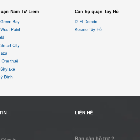
quận Nam Từ Liêm
Căn hộ quận Tây Hồ
 Green Bay
D' El Dorado
West Point
Kosmo Tây Hồ
ld
Smart City
laza
x One thuê
 Skylake
Mỹ Đình
TIN
LIÊN HỆ
Bạn cần hỗ trợ ?
 Công ty