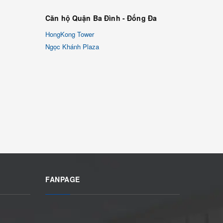
Căn hộ Quận Ba Đình - Đống Đa
HongKong Tower
Ngọc Khánh Plaza
FANPAGE