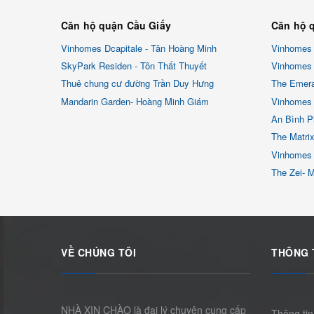
Căn hộ quận Cầu Giấy
Căn hộ 
Vinhomes Dcapitale - Tân Hoàng Minh
Vinhomes
SkyPark Residen - Tôn Thất Thuyết
Vinhomes 
Thuê chung cư đường Trần Duy Hưng
The Emera
Mandarin Garden- Hoàng Minh Giám
Vinhomes 
An Bình P
The Matri
Vinhomes
The Zei- 
VỀ CHÚNG TÔI
THÔNG 
NHÀ XIN CHÀO là đại lý chuyên cung cấp
Thông tin