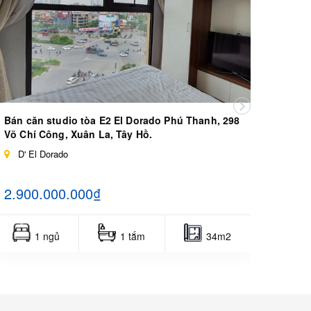
Bán căn studio tòa E2 El Dorado Phú Thanh, 298
Bán c
Võ Chí Công, Xuân La, Tây Hồ.
Thượn
D' El Dorado
D' 
2.900.000.000₫
7.20
1 ngủ
1 tắm
34m2