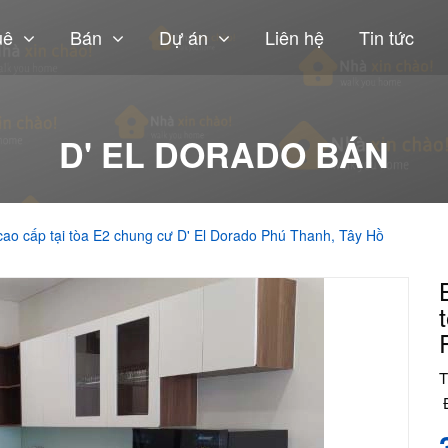
uê
Bán
Dự án
Liên hệ
Tin tức
D' EL DORADO BÁN
ao cấp tại tòa E2 chung cư D' El Dorado Phú Thanh, Tây Hồ
T
Đ