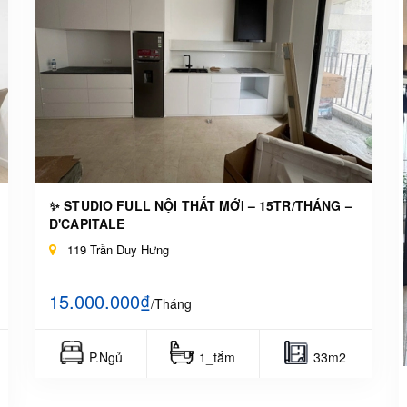
✨ STUDIO FULL NỘI THẤT MỚI – 15TR/THÁNG –
D'CAPITALE
119 Trần Duy Hưng
15.000.000₫
/Tháng
P.Ngủ
1_tắm
33m2