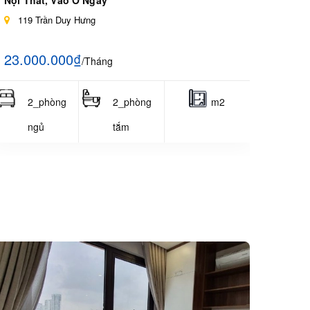
Nội Thất, Vào Ở Ngay
119 Trần Duy Hưng
23.000.000₫
/Tháng
2_phòng
2_phòng
m2
ngủ
tắm