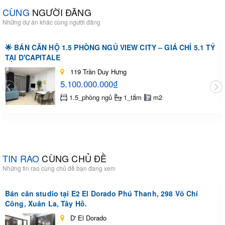
CÙNG
NGƯỜI ĐĂNG
Những dự án khác cùng người đăng
🌟 BÁN CĂN HỘ 1.5 PHÒNG NGỦ VIEW CITY – GIÁ CHỈ 5.1 TỶ
TẠI D'CAPITALE
119 Trần Duy Hưng
5.100.000.000₫
1.5_phòng ngủ
1_tắm
m2
TIN RAO
CÙNG CHỦ ĐỀ
Những tin rao cùng chủ đề bạn đang xem
Bán căn studio tại E2 El Dorado Phú Thanh, 298 Võ Chí
Công, Xuân La, Tây Hồ.
D' El Dorado