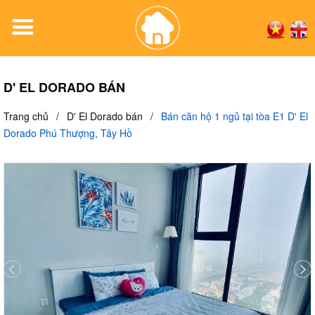
D' EL DORADO BÁN
Trang chủ
/
D' El Dorado bán
/
Bán căn hộ 1 ngủ tại tòa E1 D' El
Dorado Phú Thượng, Tây Hồ