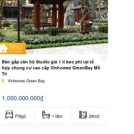
Bán gấp căn hộ Studio giá 1 tỉ bao phí tại tổ
Bán că
hợp chung cư cao cấp Vinhomes GreenBay Mễ
chung
Trì
Vin
Vinhomes Green Bay
1.90
1.000.000.000₫
P.Ngủ
1 tắm
28m2