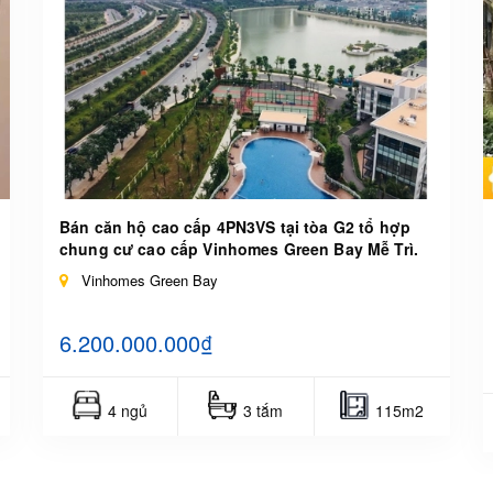
Bán căn hộ cao cấp 4PN3VS tại tòa G2 tổ hợp
chung cư cao cấp Vinhomes Green Bay Mễ Trì.
Vinhomes Green Bay
6.200.000.000₫
4 ngủ
3 tắm
115m2