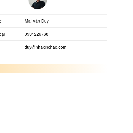
c
Mai Văn Duy
oại
0931226768
duy@nhaxinchao.com