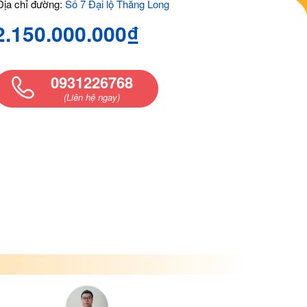
ịa chỉ đường:
Số 7 Đại lộ Thăng Long
2.150.000.000₫
0931226768
(Liên hệ ngay)