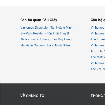
Căn hộ quận Cầu Giấy
Căn hộ 
Vinhomes Dcapitale - Tân Hoàng Minh
Vinhomes
SkyPark Residen - Tôn Thất Thuyết
Vinhomes 
Thuê chung cư đường Trần Duy Hưng
The Emera
Mandarin Garden- Hoàng Minh Giám
Vinhomes 
An Bình P
The Matri
Vinhomes
The Zei- 
VỀ CHÚNG TÔI
THÔNG 