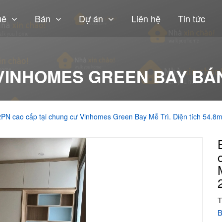
uê
Bán
Dự án
Liên hệ
Tin tức
VINHOMES GREEN BAY BÁ
PN cao cấp tại chung cư Vinhomes Green Bay Mễ Trì. Diện tích 54.8m2
T
B