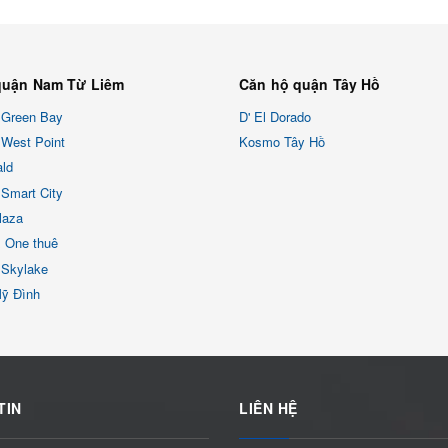
quận Nam Từ Liêm
Căn hộ quận Tây Hồ
 Green Bay
D' El Dorado
West Point
Kosmo Tây Hồ
ld
Smart City
laza
x One thuê
 Skylake
Mỹ Đình
TIN
LIÊN HỆ