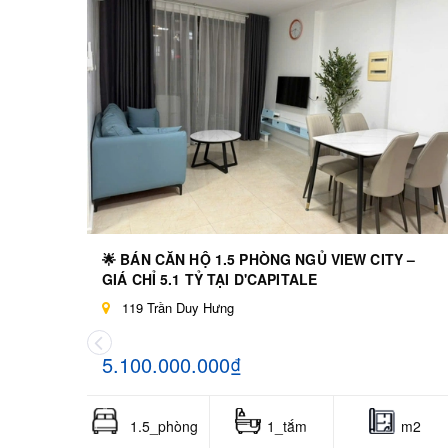
🌟 BÁN CĂN HỘ 1.5 PHÒNG NGỦ VIEW CITY –
GIÁ CHỈ 5.1 TỶ TẠI D'CAPITALE
119 Trần Duy Hưng
5.100.000.000₫
1.5_phòng
1_tắm
m2