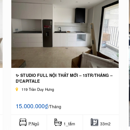
✨ STUDIO FULL NỘI THẤT MỚI – 15TR/THÁNG –
D'CAPITALE
119 Trần Duy Hưng
15.000.000₫
/Tháng
P.Ngủ
1_tắm
33m2