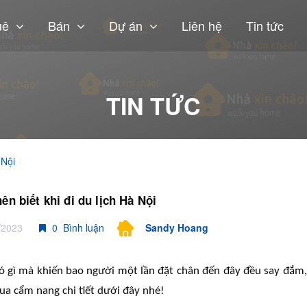
uê
Bán
Dự án
Liên hệ
Tin tức
TIN TỨC
 Nội
nên biết khi đi du lịch Hà Nội
/2023
0 Bình luận
Sandy Hoang
ó gì mà khiến bao người một lần đặt chân đến đây đều say đắ
ua cẩm nang chi tiết dưới đây
n
hé!