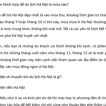
m thích hợp để du lịch Hà Nội là mùa nào?
n để tới Hà Nội đẹp nhất là vào mùa thu, khoảng thời gian từ th
ào tháng 9 hoặc tháng 10 vì khi này, mùa mưa ở Hà Nội thường đ
 ở mức trung bình, không khí mát mẻ. Tất cả các yếu tố thời tiết
ám phá Hà Nội tuyệt vời nhất.
n, nếu bạn là những du khách ưa thích không khí lạnh, có phần
 thì những tháng cuối năm như tháng 11, tháng 12 sẽ là một g
khoảng thời gian này, bên cạnh việc tham quan các địa điểm du l
đặc sản mùa đông ngon ở Hà Nội.
iện di chuyển khi du lịch Hà Nội là gì?
iện đến Hà Nội
 Nếu như ở xa và kinh phí dư dả thì máy bay là phương tiện di 
chọn tàu hỏa để tiết kiệm chi phí cũng như thuận tiện ghé thăm c