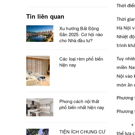
Thời điể
Tin liên quan
Thời gia
Xu hướng Bất Động
Hà Nội v
Sản 2025. Cơ hội nào
Nhiệt độ
cho Nhà đầu tư?
trình kh
Các loại rèm phổ biến
Tuy nhiê
hiện nay
miền Nam
Nội vào 
món ăn 
Phương t
Phong cách nội thất
phổ biến nhất hiện nay
Phương t
+
TIỆN ÍCH CHUNG CƯ
thể lựa 