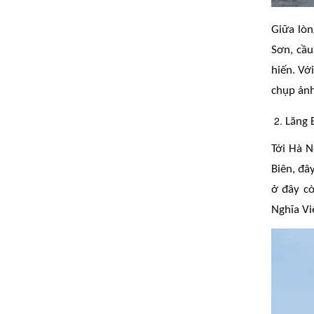
Giữa lòn
Sơn, cầu
hiến. Vớ
chụp ảnh
Lăng 
Tới Hà 
Biên, đâ
ở đây cò
Nghĩa V