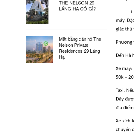
THE NELSON 29
LÁNG HẠ CÓ GÌ?
+
máy. Đặc
giác thú 
Mặt bằng căn hộ The
Phương 
Nelson Private
Residences 29 Láng
Đến Hà N
Hạ
Xe máy: 
50k – 20
Taxi: Nế
Đây được
địa điểm
Xe xích 
chuyển đ