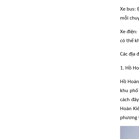
Xe bus: 
mỗi chuy
Xe điện:
có thể k
Các địa 
1. Hồ H
Hồ Hoàn 
khu phố
cách đây
Hoàn Kiế
phương t