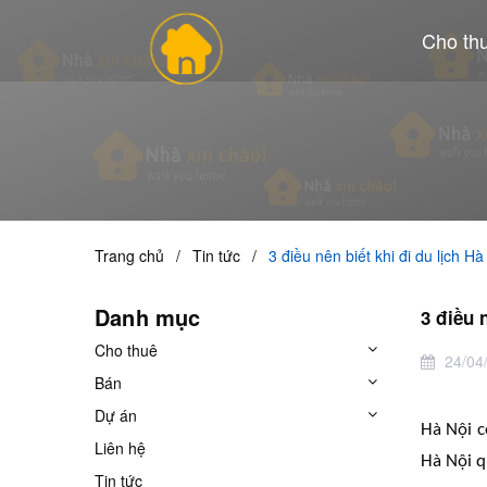
Cho th
Trang chủ
/
Tin tức
/
3 điều nên biết khi đi du lịch Hà
Danh mục
3 điều 
Cho thuê
24/04
Bán
Dự án
Hà Nội c
Liên hệ
Hà Nội q
Tin tức