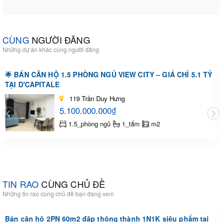
CÙNG
NGƯỜI ĐĂNG
Những dự án khác cùng người đăng
🌟 BÁN CĂN HỘ 1.5 PHÒNG NGỦ VIEW CITY – GIÁ CHỈ 5.1 TỶ
TẠI D'CAPITALE
119 Trần Duy Hưng
5.100.000.000₫
1.5_phòng ngủ
1_tắm
m2
TIN RAO
CÙNG CHỦ ĐỀ
Những tin rao cùng chủ đề bạn đang xem
Bán căn hộ 2PN 60m2 đập thông thành 1N1K siêu phẩm tại