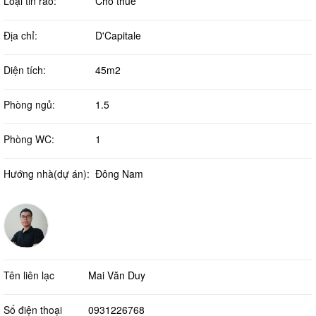
Loại tin rao:
Cho thuê
Địa chỉ:
D'Capitale
Diện tích:
45m2
Phòng ngủ:
1.5
Phòng WC:
1
Hướng nhà(dự án):
Đông Nam
Tên liên lạc
Mai Văn Duy
Số điện thoại
0931226768