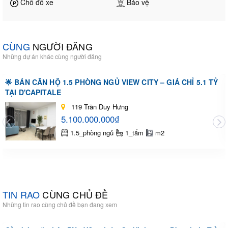
Chỗ đỗ xe
Bảo vệ
CÙNG
NGƯỜI ĐĂNG
Những dự án khác cùng người đăng
🌟 BÁN CĂN HỘ 1.5 PHÒNG NGỦ VIEW CITY – GIÁ CHỈ 5.1 TỶ
TẠI D'CAPITALE
119 Trần Duy Hưng
5.100.000.000₫
1.5_phòng ngủ
1_tắm
m2
TIN RAO
CÙNG CHỦ ĐỀ
Những tin rao cùng chủ đề bạn đang xem