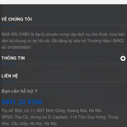
VỀ CHÚNG TÔI
NHÀ XIN CHÀO là đại lý chuyên cung cấp dịch vụ cho thuê, mua bán
căn hộ chung cư tại Hà nội. Đã đăng ký bảo hộ Thương Hiệu/ ĐKKD
số: 0108430600
THÔNG TIN
LIÊN HỆ
Bạn cần hỗ trợ ?
0931 22 6768
Trụ sở: B29, Lô 11, KĐT Định Công, Hoàng Mai, Hà Nội.
VPGD: Tòa C2, chung cư D'.Capitale -119 Trần Duy Hưng, Trung
Hòa, Cầu Giấy, Hà Nội, Hà Nội,