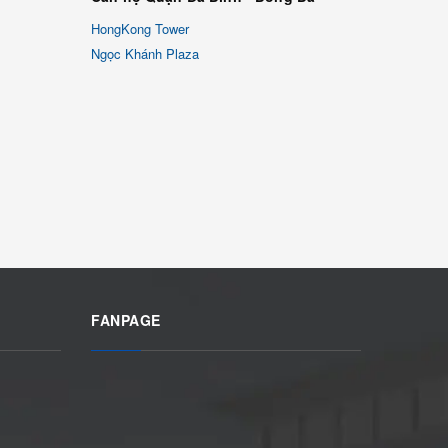
HongKong Tower
Ngọc Khánh Plaza
FANPAGE