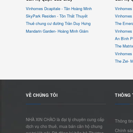
Vinhomes Dcapitale - Tân Hoàng Minh
Vinhomes
SkyPark Residen - Tôn Thất Thuyết
Vinhomes 
Thuê chung cư đường Trần Duy Hưng
The Emera
Mandarin Garden- Hoàng Minh Giám
Vinhomes 
An Bình P
The Matri
Vinhomes
The Zei- 
VỀ CHÚNG TÔI
THÔNG 
NHÀ XIN CHÀO là đại lý chuyên cung cấp
Thông tin
dịch vụ cho thuê, mua bán căn hộ chung
Chính sác