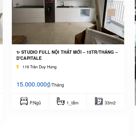
✨ STUDIO FULL NỘI THẤT MỚI – 15TR/THÁNG –
D'CAPITALE
119 Trần Duy Hưng
15.000.000₫
/Tháng
P.Ngủ
1_tắm
33m2