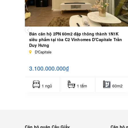
Bán căn hộ 2PN 60m2 đập thông thành 1N1K
siêu phẩm tại tòa C2 Vinhomes D'Capitale Trần
Duy Hưng
D'Capitale
3.100.000.000₫
1 ngủ
1 tắm
60m2
Căn hộ quận Cầu Giấy
Căn hộ 