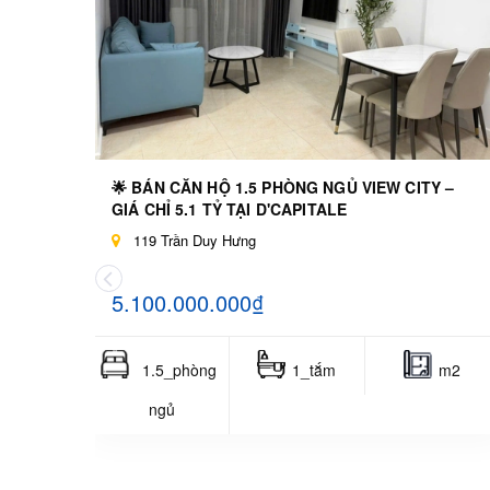
🌟 BÁN CĂN HỘ 1.5 PHÒNG NGỦ VIEW CITY –
GIÁ CHỈ 5.1 TỶ TẠI D'CAPITALE
119 Trần Duy Hưng
5.100.000.000₫
1.5_phòng
1_tắm
m2
ngủ