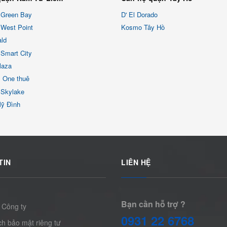
 Green Bay
D' El Dorado
West Point
Kosmo Tây Hồ
ld
Smart City
laza
x One thuê
 Skylake
Mỹ Đình
TIN
LIÊN HỆ
Bạn cần hỗ trợ ?
 Công ty
0931 22 6768
h bảo mật riêng tư