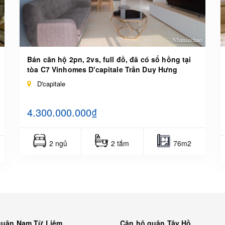
Bán căn hộ 2pn, 2vs, full đồ, đã có sổ hồng tại
tòa C7 Vinhomes D'capitale Trần Duy Hưng
D'capitale
4.300.000.000₫
2 ngủ
2 tắm
76m2
quận Nam Từ Liêm
Căn hộ quận Tây Hồ