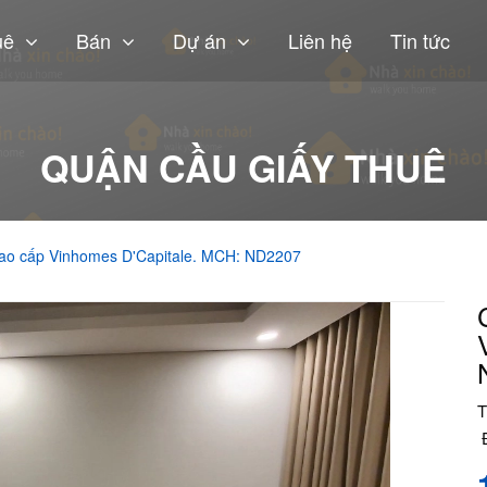
uê
Bán
Dự án
Liên hệ
Tin tức
QUẬN CẦU GIẤY THUÊ
cao cấp Vinhomes D'Capitale. MCH: ND2207
T
Đ