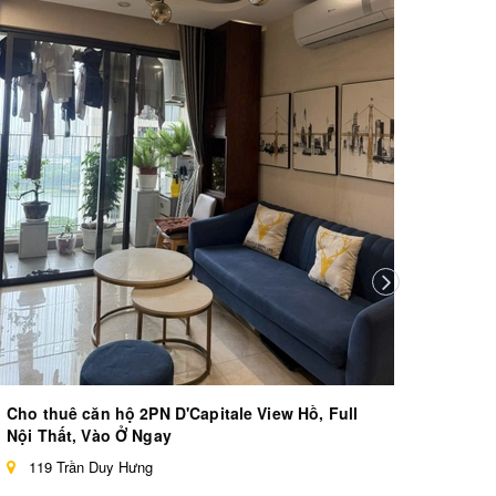
Bán c
Lâu Dà
D'c
10.4
Cho thuê căn hộ 2PN D'Capitale View Hồ, Full
Nội Thất, Vào Ở Ngay
119 Trần Duy Hưng