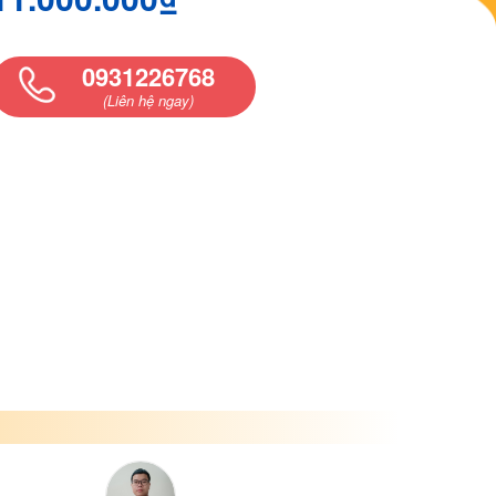
0931226768
(Liên hệ ngay)