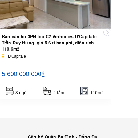
Bán căn hộ 3PN tòa C7 Vinhomes D'Capitale
Bất đ
Trần Duy Hưng. giá 5.6 tỉ bao phí, diện tích
2PN2V
110.6m2
D'Cap
D'Capitale
D'C
5.600.000.000₫
23.0
3 ngủ
2 tắm
110m2
Căn hộ Quận Ba Đình - Đống Đa