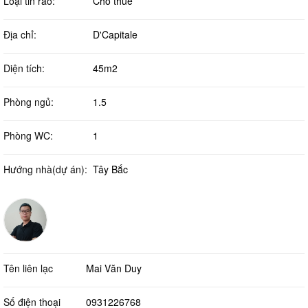
Loại tin rao:
Cho thuê
Địa chỉ:
D'Capitale
Diện tích:
45m2
Phòng ngủ:
1.5
Phòng WC:
1
Hướng nhà(dự án):
Tây Bắc
Tên liên lạc
Mai Văn Duy
Số điện thoại
0931226768