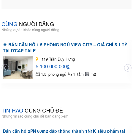
CÙNG
NGƯỜI ĐĂNG
Những dự án khác cùng người đăng
🌟 BÁN CĂN HỘ 1.5 PHÒNG NGỦ VIEW CITY – GIÁ CHỈ 5.1 TỶ
TẠI D'CAPITALE
119 Trần Duy Hưng
5.100.000.000₫
1.5_phòng ngủ
1_tắm
m2
TIN RAO
CÙNG CHỦ ĐỀ
Những tin rao cùng chủ đề bạn đang xem
Bán căn hộ 2PN 60m2 đập thông thành 1N1K siêu phẩm tại