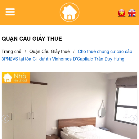
QUẬN CẦU GIẤY THUÊ
Trang chủ
/
Quận Cầu Giấy thuê
/
Cho thuê chung cư cao cấp
3PN2VS tại tòa C1 dự án Vinhomes D'Capitale Trần Duy Hưng