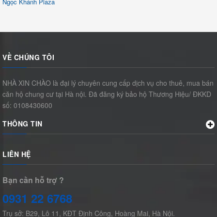
Ngọc Khánh Plaza
VỀ CHÚNG TÔI
NHÀ XIN CHÀO là đại lý chuyên cung cấp dịch vụ cho thuê, mua bán
căn hộ chung cư tại Hà nội. Đã đăng ký bảo hộ Thương Hiệu/ ĐKKD
số: 0108430600
THÔNG TIN
LIÊN HỆ
Bạn cần hỗ trợ ?
0931 22 6768
Trụ sở: B29, Lô 11, KĐT Định Công, Hoàng Mai, Hà Nội.