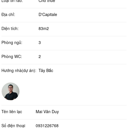
Loại tin rao:
Cho thuê
Địa chỉ:
D'Capitale
Diện tích:
83m2
Phòng ngủ:
3
Phòng WC:
2
Hướng nhà(dự án):
Tây Bắc
Tên liên lạc
Mai Văn Duy
Số điện thoại
0931226768