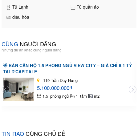
Tủ Lạnh
Tủ quần áo
điều hòa
CÙNG
NGƯỜI ĐĂNG
Những dự án khác cùng người đăng
🌟 BÁN CĂN HỘ 1.5 PHÒNG NGỦ VIEW CITY – GIÁ CHỈ 5.1 TỶ
TẠI D'CAPITALE
119 Trần Duy Hưng
5.100.000.000₫
1.5_phòng ngủ
1_tắm
m2
TIN RAO
CÙNG CHỦ ĐỀ