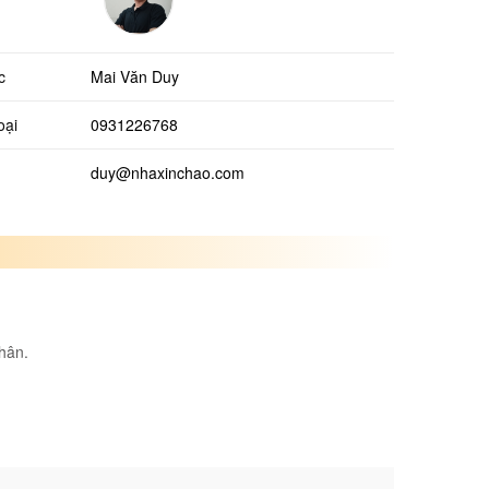
c
Mai Văn Duy
oại
0931226768
duy@nhaxinchao.com
thân.