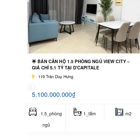
🌟 BÁN CĂN HỘ 1.5 PHÒNG NGỦ VIEW CITY –
GIÁ CHỈ 5.1 TỶ TẠI D'CAPITALE
119 Trần Duy Hưng
5.100.000.000₫
1.5_phòng
1_tắm
m2
ngủ