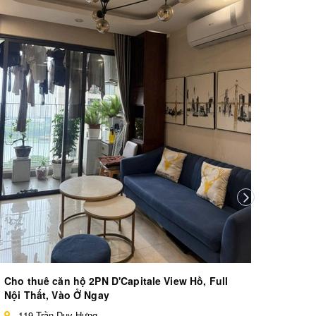
Bán c
Lâu Dà
D'c
10.4
Cho thuê căn hộ 2PN D'Capitale View Hồ, Full
Nội Thất, Vào Ở Ngay
119 Trần Duy Hưng