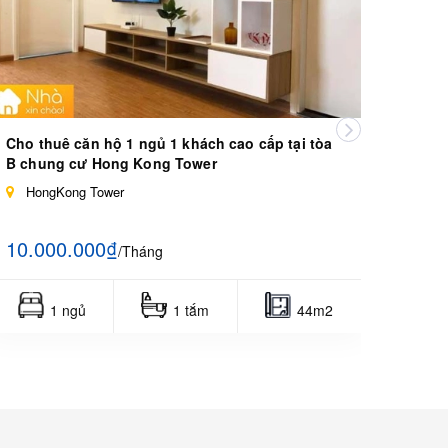
Cho thuê căn hộ 1 ngủ 1 khách cao cấp tại tòa
Cho t
B chung cư Hong Kong Tower
Kong 
HongKong Tower
Hon
10.000.000₫
15.5
/Tháng
1 ngủ
1 tắm
44m2