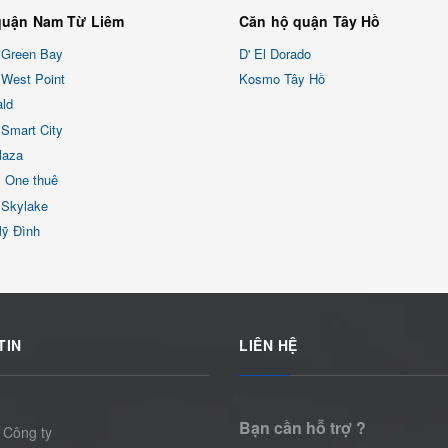
quận Nam Từ Liêm
Căn hộ quận Tây Hồ
 Green Bay
D' El Dorado
West Point
Kosmo Tây Hồ
ld
Smart City
laza
x One thuê
 Skylake
Mỹ Đình
TIN
LIÊN HỆ
Bạn cần hỗ trợ ?
 Công ty