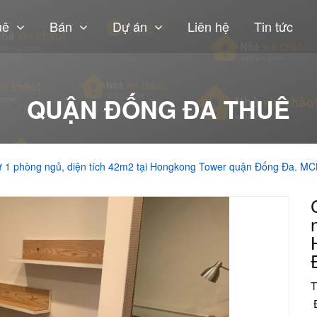
uê
Bán
Dự án
Liên hệ
Tin tức
QUẬN ĐỐNG ĐA THUÊ
ư 1 phòng ngủ, diện tích 42m2 tại Hongkong Tower quận Đống Đa. M
T
Đ