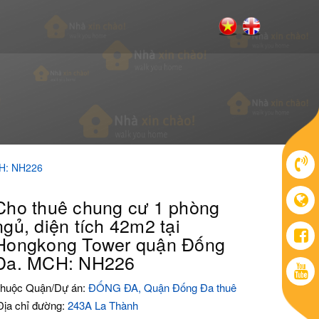
CH: NH226
Cho thuê chung cư 1 phòng
ngủ, diện tích 42m2 tại
Hongkong Tower quận Đống
Đa. MCH: NH226
huộc Quận/Dự án:
ĐỐNG ĐA, Quận Đống Đa thuê
ịa chỉ đường:
243A La Thành