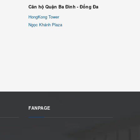
Căn hộ Quận Ba Đình - Đống Đa
HongKong Tower
Ngọc Khánh Plaza
FANPAGE