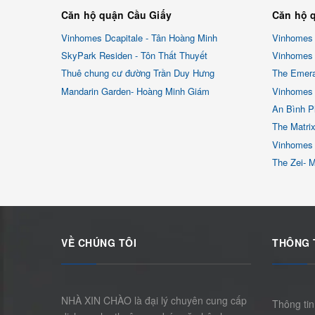
Căn hộ quận Cầu Giấy
Căn hộ 
Vinhomes Dcapitale - Tân Hoàng Minh
Vinhomes
SkyPark Residen - Tôn Thất Thuyết
Vinhomes 
Thuê chung cư đường Trần Duy Hưng
The Emera
Mandarin Garden- Hoàng Minh Giám
Vinhomes 
An Bình P
The Matri
Vinhomes
The Zei- 
VỀ CHÚNG TÔI
THÔNG 
NHÀ XIN CHÀO là đại lý chuyên cung cấp
Thông tin