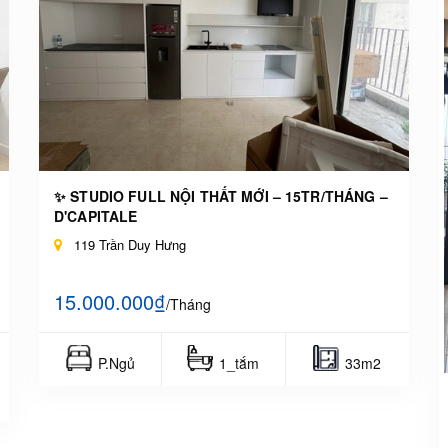
✨ STUDIO FULL NỘI THẤT MỚI – 15TR/THÁNG –
D'CAPITALE
119 Trần Duy Hưng
15.000.000₫
/Tháng
P.Ngủ
1_tắm
33m2