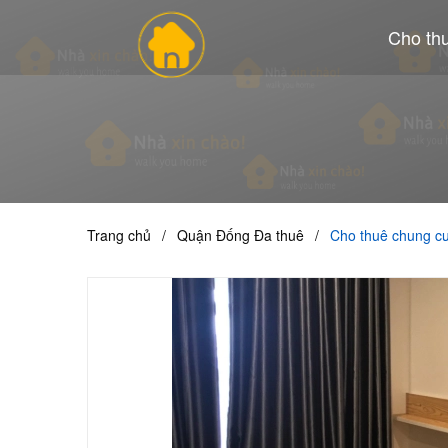
Cho th
Trang chủ
/
Quận Đống Đa thuê
/
Cho thuê chung c