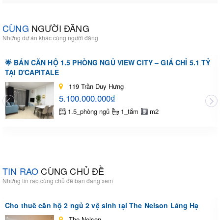
CÙNG
NGƯỜI ĐĂNG
Những dự án khác cùng người đăng
🌟 BÁN CĂN HỘ 1.5 PHÒNG NGỦ VIEW CITY – GIÁ CHỈ 5.1 TỶ
TẠI D'CAPITALE
119 Trần Duy Hưng
5.100.000.000₫
1.5_phòng ngủ
1_tắm
m2
TIN RAO
CÙNG CHỦ ĐỀ
Những tin rao cùng chủ đề bạn đang xem
Cho thuê căn hộ 2 ngủ 2 vệ sinh tại The Nelson Láng Hạ
The Nelson