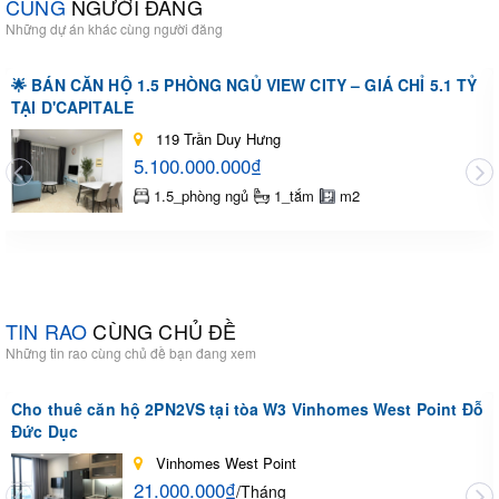
CÙNG
NGƯỜI ĐĂNG
Những dự án khác cùng người đăng
🌟 BÁN CĂN HỘ 1.5 PHÒNG NGỦ VIEW CITY – GIÁ CHỈ 5.1 TỶ
TẠI D'CAPITALE
119 Trần Duy Hưng
5.100.000.000₫
1.5_phòng ngủ
1_tắm
m2
TIN RAO
CÙNG CHỦ ĐỀ
Những tin rao cùng chủ đề bạn đang xem
Cho thuê căn hộ 2PN2VS tại tòa W3 Vinhomes West Point Đỗ
Đức Dục
Vinhomes West Point
21.000.000₫
/Tháng