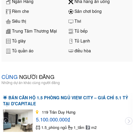
Ngân Hàng
Nhà hàng ăn uống
Rèm che
Sân chơi bóng
Siêu thị
Tivi
Trung Tâm Thương Mại
Tủ bếp
Tủ giày
Tủ Lạnh
Tủ quần áo
điều hòa
CÙNG
NGƯỜI ĐĂNG
Những dự án khác cùng người đăng
🌟 BÁN CĂN HỘ 1.5 PHÒNG NGỦ VIEW CITY – GIÁ CHỈ 5.1 TỶ
TẠI D'CAPITALE
119 Trần Duy Hưng
5.100.000.000₫
1.5_phòng ngủ
1_tắm
m2