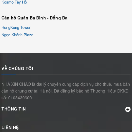
Kosmo Tây Hồ
Căn hộ Quận Ba Đình - Đống Đa
HongKong Tower
Ngọc Khánh Plaza
VỀ CHÚNG TÔI
NHÀ XIN CHÀO là đại lý chuyên cung cấp dịch vụ cho thuê, mua bán
căn hộ chung cư tại Hà nội. Đã đăng ký bảo hộ Thương Hiệu/ ĐKKD
số: 0108430600
THÔNG TIN
LIÊN HỆ