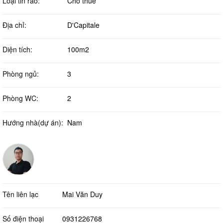
Loại tin rao:
Cho thuê
Địa chỉ:
D'Capitale
Diện tích:
100m2
Phòng ngủ:
3
Phòng WC:
2
Hướng nhà(dự án):
Nam
Tên liên lạc
Mai Văn Duy
Số điện thoại
0931226768