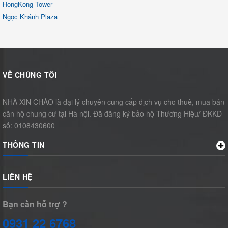
HongKong Tower
Ngọc Khánh Plaza
VỀ CHÚNG TÔI
NHÀ XIN CHÀO là đại lý chuyên cung cấp dịch vụ cho thuê, mua bán
căn hộ chung cư tại Hà nội. Đã đăng ký bảo hộ Thương Hiệu/ ĐKKD
số: 0108430600
THÔNG TIN
LIÊN HỆ
Bạn cần hỗ trợ ?
0931 22 6768