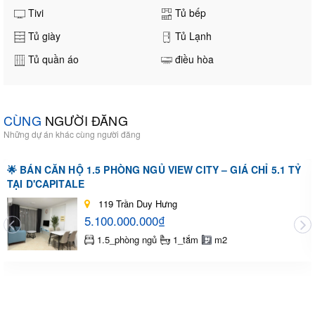
Tivi
Tủ bếp
Tủ giày
Tủ Lạnh
Tủ quần áo
điều hòa
CÙNG
NGƯỜI ĐĂNG
Những dự án khác cùng người đăng
🌟 BÁN CĂN HỘ 1.5 PHÒNG NGỦ VIEW CITY – GIÁ CHỈ 5.1 TỶ
TẠI D'CAPITALE
119 Trần Duy Hưng
5.100.000.000₫
1.5_phòng ngủ
1_tắm
m2