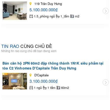
119 Trần Duy Hưng
5.100.000.000₫
1.5_phòng ngủ
1_tắm
m2
TIN RAO
CÙNG CHỦ ĐỀ
Những tin rao cùng chủ đề bạn đang xem
Bán căn hộ 2PN 60m2 đập thông thành 1N1K siêu phẩm tại
tòa C2 Vinhomes D'Capitale Trần Duy Hưng
D'Capitale
3.100.000.000₫
1 ngủ
1 tắm
60m2