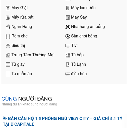
Máy Giặt
Máy lọc nước
Máy rửa bát
Máy Sấy
Ngân Hàng
Nhà hàng ăn uống
Rèm che
Sân chơi bóng
Siêu thị
Tivi
Trung Tâm Thương Mại
Tủ bếp
Tủ giày
Tủ Lạnh
Tủ quần áo
điều hòa
CÙNG
NGƯỜI ĐĂNG
Những dự án khác cùng người đăng
🌟 BÁN CĂN HỘ 1.5 PHÒNG NGỦ VIEW CITY – GIÁ CHỈ 5.1 TỶ
TẠI D'CAPITALE