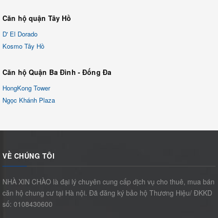
Căn hộ quận Tây Hồ
D' El Dorado
Kosmo Tây Hồ
Căn hộ Quận Ba Đình - Đống Đa
HongKong Tower
Ngọc Khánh Plaza
VỀ CHÚNG TÔI
NHÀ XIN CHÀO là đại lý chuyên cung cấp dịch vụ cho thuê, mua bán
căn hộ chung cư tại Hà nội. Đã đăng ký bảo hộ Thương Hiệu/ ĐKKD
số: 0108430600