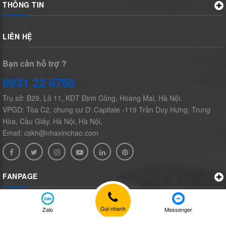
THÔNG TIN
LIÊN HỆ
Bạn cần hỗ trợ ?
0931 22 6768
Trụ sở: B29, Lô 11, KĐT Định Công, Hoàng Mai, Hà Nội.
VPGD: Tòa C2, chung cư D'.Capitale -119 Trần Duy Hưng, Trung
Hòa, Cầu Giấy, Hà Nội, Hà Nội,
Email: cskh@nhaxinchao.com
FANPAGE
Gọi nhanh
Zalo
Messenger
© Bản quyền thuộc về
nhaxinchao.com