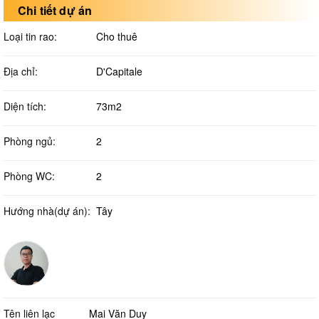
Chi tiết dự án
Loại tin rao:
Cho thuê
Địa chỉ:
D'Capitale
Diện tích:
73m2
Phòng ngủ:
2
Phòng WC:
2
Hướng nhà(dự án):
Tây
Tên liên lạc
Mai Văn Duy