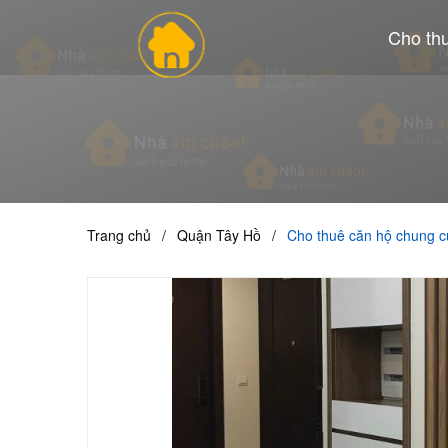
Cho th
Trang chủ
/
Quận Tây Hồ
/
Cho thuê căn hộ chung c