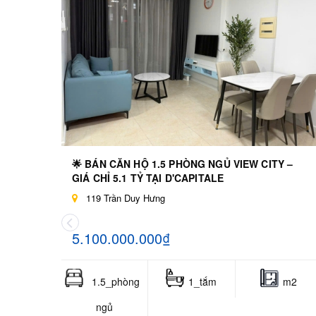
🌟 BÁN CĂN HỘ 1.5 PHÒNG NGỦ VIEW CITY –
GIÁ CHỈ 5.1 TỶ TẠI D'CAPITALE
119 Trần Duy Hưng
5.100.000.000₫
1.5_phòng
1_tắm
m2
ngủ