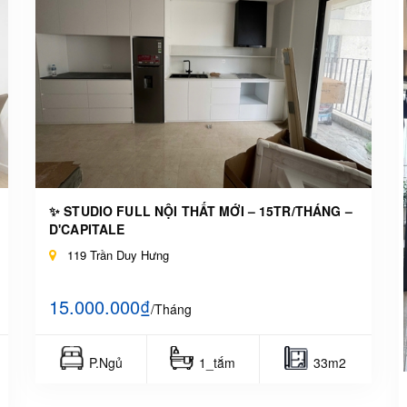
✨ STUDIO FULL NỘI THẤT MỚI – 15TR/THÁNG –
D'CAPITALE
119 Trần Duy Hưng
15.000.000₫
/Tháng
P.Ngủ
1_tắm
33m2