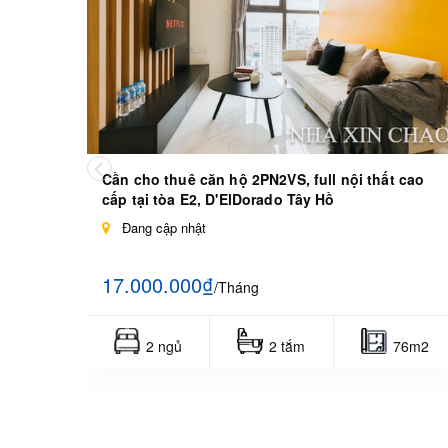
Cần cho thuê căn hộ 2PN2VS, full nội thất cao
cấp tại tòa E2, D'ElDorado Tây Hồ
Đang cập nhật
17.000.000₫
/Tháng
2 ngủ
2 tắm
76m2