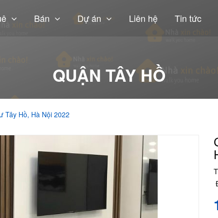
uê
Bán
Dự án
Liên hệ
Tin tức
QUẬN TÂY HỒ
ư Tây Hồ, Hà Nội 2022
T
Đ