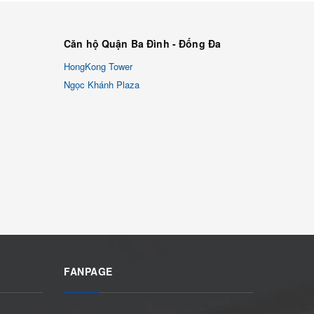
Căn hộ Quận Ba Đình - Đống Đa
HongKong Tower
Ngọc Khánh Plaza
FANPAGE