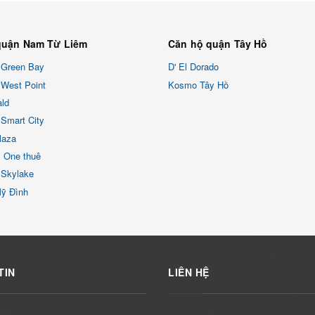
quận Nam Từ Liêm
Căn hộ quận Tây Hồ
 Green Bay
D' El Dorado
West Point
Kosmo Tây Hồ
ld
Smart City
laza
x One thuê
 Skylake
Mỹ Đình
TIN
LIÊN HỆ