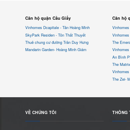
Căn hộ quận Cầu Giấy
Căn hộ 
Vinhomes Dcapitale - Tân Hoàng Minh
Vinhomes
SkyPark Residen - Tôn Thất Thuyết
Vinhomes 
Thuê chung cư đường Trần Duy Hưng
The Emera
Mandarin Garden- Hoàng Minh Giám
Vinhomes 
An Bình P
The Matri
Vinhomes
The Zei- 
VỀ CHÚNG TÔI
THÔNG 