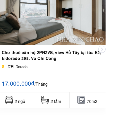
Cho thuê căn hộ 2PN2VS, view Hồ Tây tại tòa E2,
Cho t
Eldorado 298. Võ Chí Công
tại tò
D'El Dorado
D'c
17.000.000₫
16.0
/Tháng
2 ngủ
2 tắm
70m2