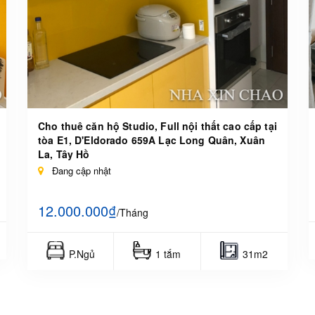
Cho thuê căn hộ Studio, Full nội thất cao cấp tại
tòa E1, D'Eldorado 659A Lạc Long Quân, Xuân
La, Tây Hồ
Đang cập nhật
12.000.000₫
/Tháng
P.Ngủ
1 tắm
31m2