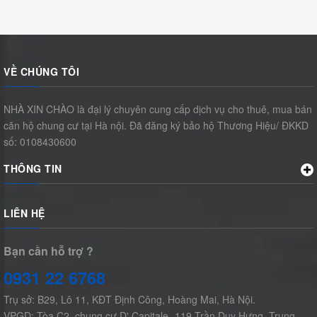
VỀ CHÚNG TÔI
NHÀ XIN CHÀO là đại lý chuyên cung cấp dịch vụ cho thuê, mua bán
căn hộ chung cư tại Hà nội. Đã đăng ký bảo hộ Thương Hiệu/ ĐKKD
số: 0108430600
THÔNG TIN
LIÊN HỆ
Bạn cần hỗ trợ ?
0931 22 6768
Trụ sở: B29, Lô 11, KĐT Định Công, Hoàng Mai, Hà Nội.
VPGD: Tòa C2, chung cư D'.Capitale -119 Trần Duy Hưng, Trung