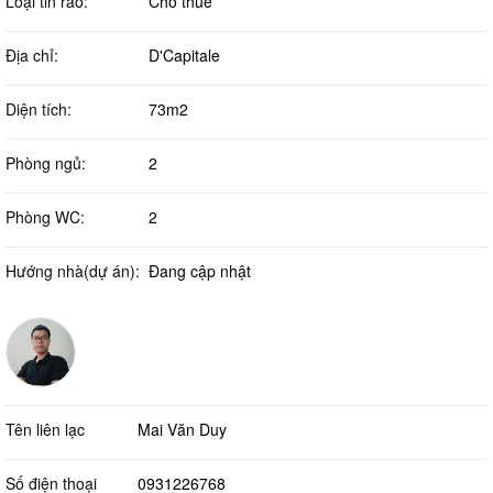
Loại tin rao:
Cho thuê
Địa chỉ:
D'Capitale
Diện tích:
73m2
Phòng ngủ:
2
Phòng WC:
2
Hướng nhà(dự án):
Đang cập nhật
Tên liên lạc
Mai Văn Duy
Số điện thoại
0931226768