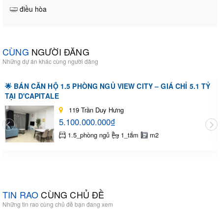
điều hòa
CÙNG
NGƯỜI ĐĂNG
Những dự án khác cùng người đăng
🌟 BÁN CĂN HỘ 1.5 PHÒNG NGỦ VIEW CITY – GIÁ CHỈ 5.1 TỶ
TẠI D'CAPITALE
119 Trần Duy Hưng
5.100.000.000₫
1.5_phòng ngủ
1_tắm
m2
TIN RAO
CÙNG CHỦ ĐỀ
Những tin rao cùng chủ đề bạn đang xem