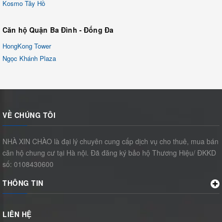
Kosmo Tây Hồ
Căn hộ Quận Ba Đình - Đống Đa
HongKong Tower
Ngọc Khánh Plaza
VỀ CHÚNG TÔI
NHÀ XIN CHÀO là đại lý chuyên cung cấp dịch vụ cho thuê, mua bán
căn hộ chung cư tại Hà nội. Đã đăng ký bảo hộ Thương Hiệu/ ĐKKD
số: 0108430600
THÔNG TIN
LIÊN HỆ