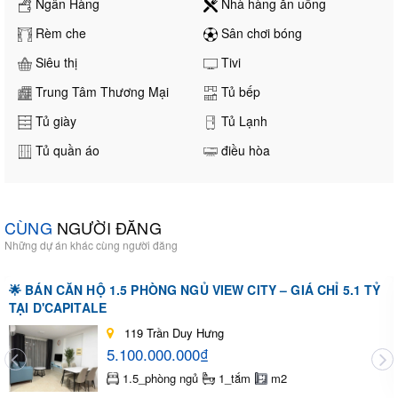
Ngân Hàng
Nhà hàng ăn uống
Rèm che
Sân chơi bóng
Siêu thị
Tivi
Trung Tâm Thương Mại
Tủ bếp
Tủ giày
Tủ Lạnh
Tủ quần áo
điều hòa
CÙNG
NGƯỜI ĐĂNG
Những dự án khác cùng người đăng
🌟 BÁN CĂN HỘ 1.5 PHÒNG NGỦ VIEW CITY – GIÁ CHỈ 5.1 TỶ
TẠI D'CAPITALE
119 Trần Duy Hưng
5.100.000.000₫
1.5_phòng ngủ
1_tắm
m2