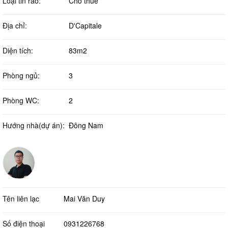
Loại tin rao:
Cho thuê
Địa chỉ:
D'Capitale
Diện tích:
83m2
Phòng ngủ:
3
Phòng WC:
2
Hướng nhà(dự án):
Đông Nam
Tên liên lạc
Mai Văn Duy
Số điện thoại
0931226768