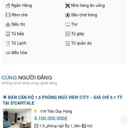
Ngân Hàng
Nhà hàng ăn uống
Rèm che
Sân chơi bóng
Siêu thị
Tivi
Tủ bếp
Tủ giày
Tủ Lạnh
Tủ quần áo
điều hòa
CÙNG
NGƯỜI ĐĂNG
Những dự án khác cùng người đăng
🌟 BÁN CĂN HỘ 1.5 PHÒNG NGỦ VIEW CITY – GIÁ CHỈ 5.1 TỶ
TẠI D'CAPITALE
119 Trần Duy Hưng
5.100.000.000₫
1.5_phòng ngủ
1_tắm
m2