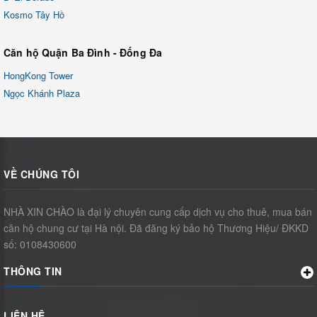
Kosmo Tây Hồ
Căn hộ Quận Ba Đình - Đống Đa
HongKong Tower
Ngọc Khánh Plaza
VỀ CHÚNG TÔI
NHÀ XIN CHÀO là đại lý chuyên cung cấp dịch vụ cho thuê, mua bán
căn hộ chung cư tại Hà nội. Đã đăng ký bảo hộ Thương Hiệu/ ĐKKD
số: 0108430600
THÔNG TIN
LIÊN HỆ