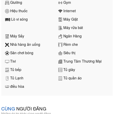
Giường
Gym
Hiệu thuốc
Internet
Lò vi sóng
Máy Giặt
Máy rửa bát
Máy Sấy
Ngân Hàng
Nhà hàng ăn uống
Rèm che
Sân chơi bóng
Siêu thị
Tivi
Trung Tâm Thương Mại
Tủ bếp
Tủ giày
Tủ Lạnh
Tủ quần áo
điều hòa
CÙNG
NGƯỜI ĐĂNG
Những dự án khác cùng người đăng