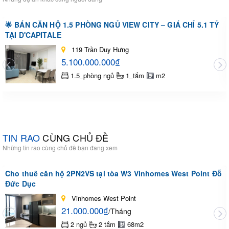
🌟 BÁN CĂN HỘ 1.5 PHÒNG NGỦ VIEW CITY – GIÁ CHỈ 5.1 TỶ
TẠI D'CAPITALE
119 Trần Duy Hưng
5.100.000.000₫
1.5_phòng ngủ
1_tắm
m2
TIN RAO
CÙNG CHỦ ĐỀ
Những tin rao cùng chủ đề bạn đang xem
Cho thuê căn hộ 2PN2VS tại tòa W3 Vinhomes West Point Đỗ
Đức Dục
Vinhomes West Point
21.000.000₫
/Tháng
2 ngủ
2 tắm
68m2