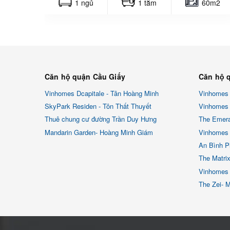
1 ngủ
1 tắm
60m2
Căn hộ quận Cầu Giấy
Căn hộ 
Vinhomes Dcapitale - Tân Hoàng Minh
Vinhomes
SkyPark Residen - Tôn Thất Thuyết
Vinhomes 
Thuê chung cư đường Trần Duy Hưng
The Emera
Mandarin Garden- Hoàng Minh Giám
Vinhomes 
An Bình P
The Matri
Vinhomes
The Zei- 