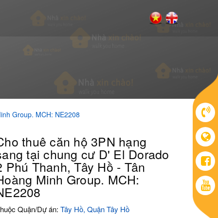
 Minh Group. MCH: NE2208
Cho thuê căn hộ 3PN hạng
sang tại chung cư D' El Dorado
2 Phú Thanh, Tây Hồ - Tân
Hoàng Minh Group. MCH:
NE2208
huộc Quận/Dự án:
Tây Hồ, Quận Tây Hồ