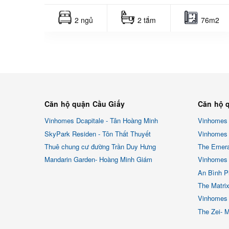
2 ngủ
2 tắm
76m2
Căn hộ quận Cầu Giấy
Căn hộ 
Vinhomes Dcapitale - Tân Hoàng Minh
Vinhomes
SkyPark Residen - Tôn Thất Thuyết
Vinhomes 
Thuê chung cư đường Trần Duy Hưng
The Emera
Mandarin Garden- Hoàng Minh Giám
Vinhomes 
An Bình P
The Matri
Vinhomes
The Zei- 