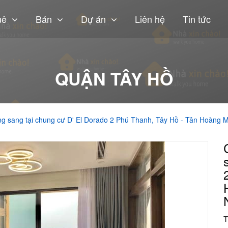
uê
Bán
Dự án
Liên hệ
Tin tức
QUẬN TÂY HỒ
g sang tại chung cư D' El Dorado 2 Phú Thanh, Tây Hồ - Tân Hoàng
T