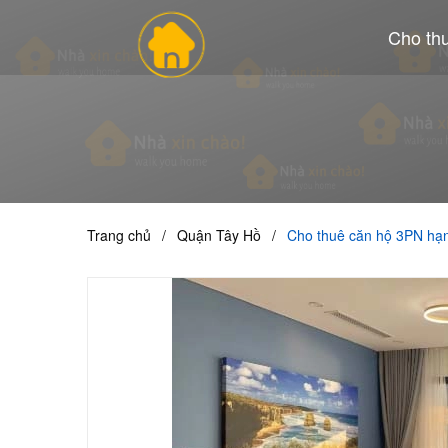
Cho th
Trang chủ
/
Quận Tây Hồ
/
Cho thuê căn hộ 3PN hạn