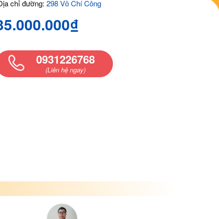
ịa chỉ đường:
298 Võ Chí Công
35.000.000₫
0931226768
(Liên hệ ngay)