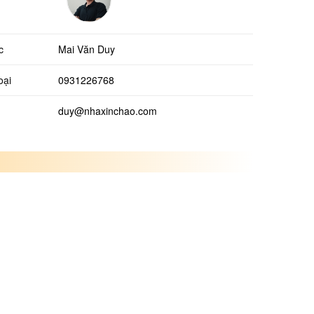
c
Mai Văn Duy
oại
0931226768
duy@nhaxinchao.com