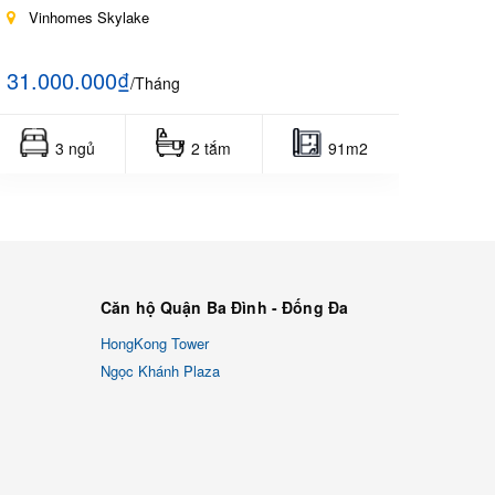
Vinhomes Skylake
Vin
31.000.000₫
27.0
/Tháng
3 ngủ
2 tắm
91m2
Căn hộ Quận Ba Đình - Đống Đa
HongKong Tower
Ngọc Khánh Plaza