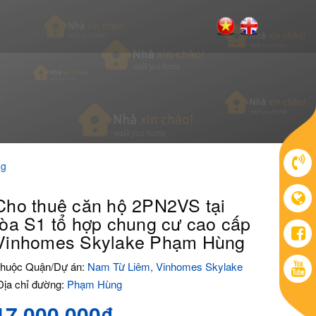
ng
Cho thuê căn hộ 2PN2VS tại
tòa S1 tổ hợp chung cư cao cấp
Vinhomes Skylake Phạm Hùng
huộc Quận/Dự án:
Nam Từ Liêm, Vinhomes Skylake
ịa chỉ đường:
Phạm Hùng
17.000.000₫