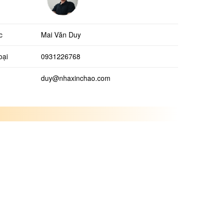
c
Mai Văn Duy
oại
0931226768
duy@nhaxinchao.com