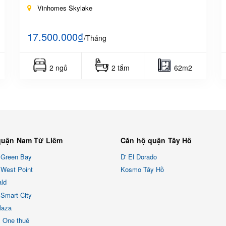
Vinhomes Skylake
17.500.000₫
/Tháng
2 ngủ
2 tắm
62m2
quận Nam Từ Liêm
Căn hộ quận Tây Hồ
 Green Bay
D' El Dorado
West Point
Kosmo Tây Hồ
ld
Smart City
laza
x One thuê