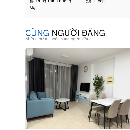
Trung Tâm Thương
Tủ bếp
Mại
CÙNG
NGƯỜI ĐĂNG
Những dự án khác cùng người đăng