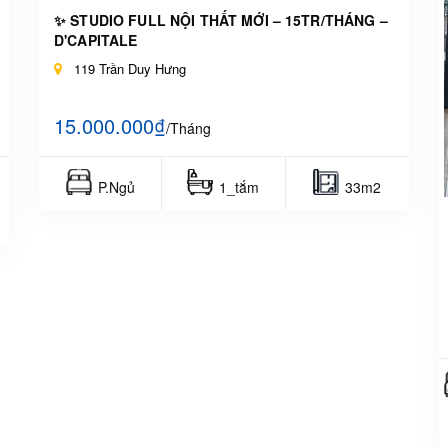
✨ STUDIO FULL NỘI THẤT MỚI – 15TR/THÁNG –
D'CAPITALE
119 Trần Duy Hưng
15.000.000₫
/Tháng
P.Ngủ
1_tắm
33m2