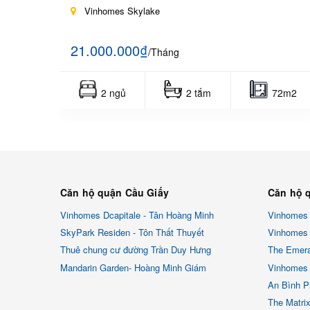
Vinhomes Skylake
21.000.000₫
/Tháng
2 ngủ
2 tắm
72m2
Căn hộ quận Cầu Giấy
Căn hộ 
Vinhomes Dcapitale - Tân Hoàng Minh
Vinhomes
SkyPark Residen - Tôn Thất Thuyết
Vinhomes 
Thuê chung cư đường Trần Duy Hưng
The Emera
Mandarin Garden- Hoàng Minh Giám
Vinhomes 
An Bình P
The Matri