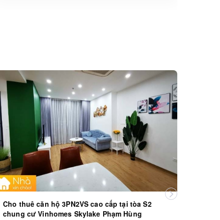
Cho thuê căn hộ 3PN2VS cao cấp tại tòa S2
Cho t
chung cư Vinhomes Skylake Phạm Hùng
cao c