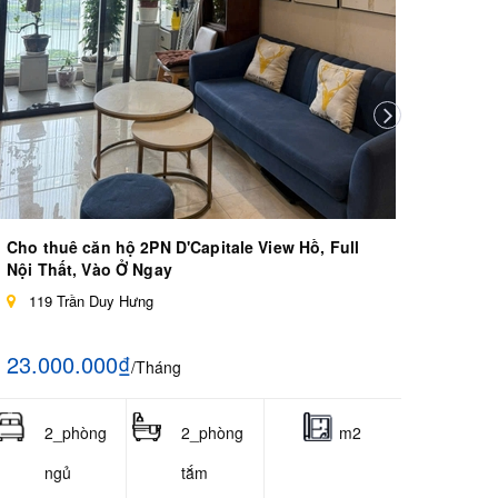
Lâu Dà
D'c
10.4
Cho thuê căn hộ 2PN D'Capitale View Hồ, Full
Nội Thất, Vào Ở Ngay
119 Trần Duy Hưng
23.000.000₫
/Tháng
2_phòng
2_phòng
m2
ngủ
tắm