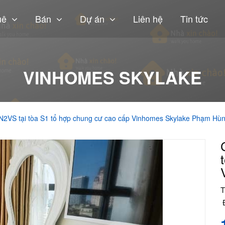
uê
Bán
Dự án
Liên hệ
Tin tức
VINHOMES SKYLAKE
N2VS tại tòa S1 tổ hợp chung cư cao cấp Vinhomes Skylake Phạm Hù
T
Đ