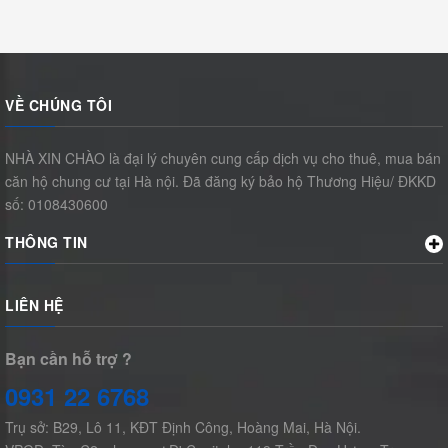
VỀ CHÚNG TÔI
NHÀ XIN CHÀO là đại lý chuyên cung cấp dịch vụ cho thuê, mua bán
căn hộ chung cư tại Hà nội. Đã đăng ký bảo hộ Thương Hiệu/ ĐKKD
số: 0108430600
THÔNG TIN
LIÊN HỆ
Bạn cần hỗ trợ ?
0931 22 6768
Trụ sở: B29, Lô 11, KĐT Định Công, Hoàng Mai, Hà Nội.