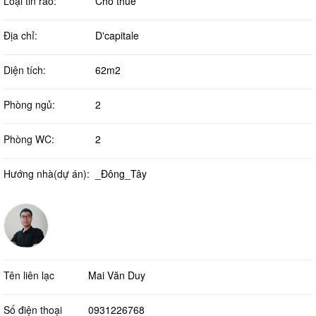
Loại tin rao:
Cho thuê
Địa chỉ:
D'capitale
Diện tích:
62m2
Phòng ngủ:
2
Phòng WC:
2
Hướng nhà(dự án):
_Đông_Tây
Tên liên lạc
Mai Văn Duy
Số điện thoại
0931226768