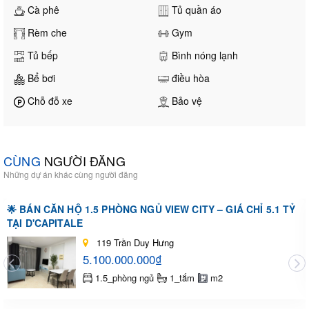
Cà phê
Tủ quần áo
Rèm che
Gym
Tủ bếp
Bình nóng lạnh
Bể bơi
điều hòa
Chỗ đỗ xe
Bảo vệ
CÙNG
NGƯỜI ĐĂNG
Những dự án khác cùng người đăng
🌟 BÁN CĂN HỘ 1.5 PHÒNG NGỦ VIEW CITY – GIÁ CHỈ 5.1 TỶ
TẠI D'CAPITALE
119 Trần Duy Hưng
5.100.000.000₫
1.5_phòng ngủ
1_tắm
m2