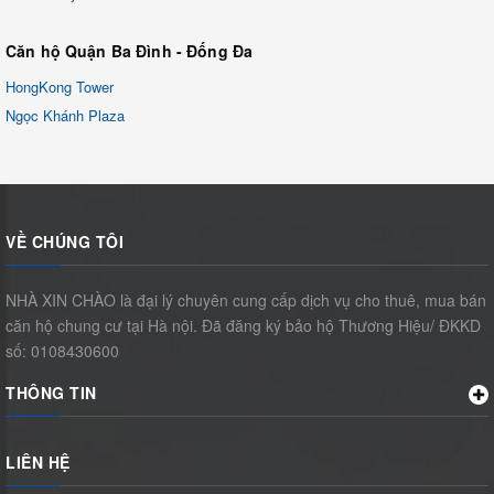
Căn hộ Quận Ba Đình - Đống Đa
HongKong Tower
Ngọc Khánh Plaza
VỀ CHÚNG TÔI
NHÀ XIN CHÀO là đại lý chuyên cung cấp dịch vụ cho thuê, mua bán
căn hộ chung cư tại Hà nội. Đã đăng ký bảo hộ Thương Hiệu/ ĐKKD
số: 0108430600
THÔNG TIN
LIÊN HỆ