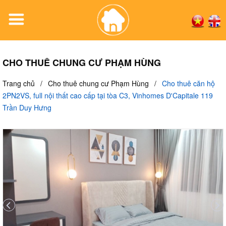
CHO THUÊ CHUNG CƯ PHẠM HÙNG
Trang chủ
/
Cho thuê chung cư Phạm Hùng
/
Cho thuê căn hộ
2PN2VS, full nội thất cao cấp tại tòa C3, Vinhomes D'Capitale 119
Trần Duy Hưng