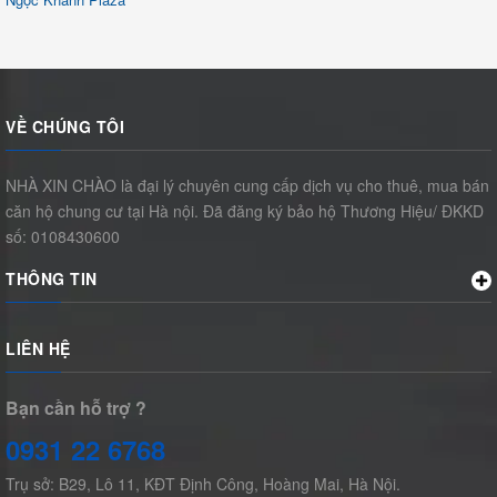
VỀ CHÚNG TÔI
NHÀ XIN CHÀO là đại lý chuyên cung cấp dịch vụ cho thuê, mua bán
căn hộ chung cư tại Hà nội. Đã đăng ký bảo hộ Thương Hiệu/ ĐKKD
số: 0108430600
THÔNG TIN
LIÊN HỆ
Bạn cần hỗ trợ ?
0931 22 6768
Trụ sở: B29, Lô 11, KĐT Định Công, Hoàng Mai, Hà Nội.