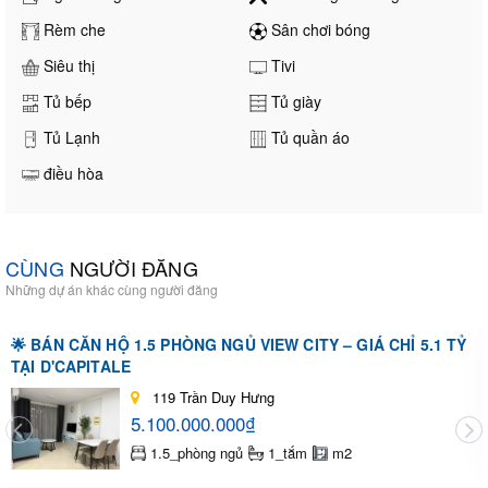
Rèm che
Sân chơi bóng
Siêu thị
Tivi
Tủ bếp
Tủ giày
Tủ Lạnh
Tủ quần áo
điều hòa
CÙNG
NGƯỜI ĐĂNG
Những dự án khác cùng người đăng
🌟 BÁN CĂN HỘ 1.5 PHÒNG NGỦ VIEW CITY – GIÁ CHỈ 5.1 TỶ
TẠI D'CAPITALE
119 Trần Duy Hưng
5.100.000.000₫
1.5_phòng ngủ
1_tắm
m2