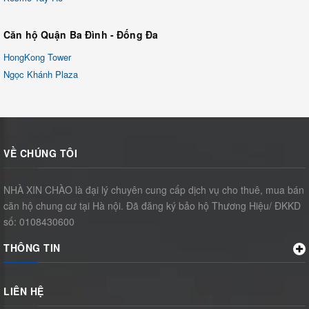
Căn hộ Quận Ba Đình - Đống Đa
HongKong Tower
Ngọc Khánh Plaza
VỀ CHÚNG TÔI
NHÀ XIN CHÀO là đại lý chuyên cung cấp dịch vụ cho thuê, mua bán
căn hộ chung cư tại Hà nội. Đã đăng ký bảo hộ Thương Hiệu/ ĐKKD
số: 0108430600
THÔNG TIN
LIÊN HỆ