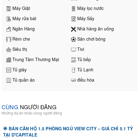
Máy Giặt
Máy lọc nước
Máy rửa bát
Máy Sấy
Ngân Hàng
Nhà hàng ăn uống
Rèm che
Sân chơi bóng
Siêu thị
Tivi
Trung Tâm Thương Mại
Tủ bếp
Tủ giày
Tủ Lạnh
Tủ quần áo
điều hòa
CÙNG
NGƯỜI ĐĂNG
Những dự án khác cùng người đăng
🌟 BÁN CĂN HỘ 1.5 PHÒNG NGỦ VIEW CITY – GIÁ CHỈ 5.1 TỶ
TẠI D'CAPITALE