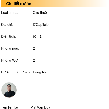
Chi tiết dự án
Loại tin rao:
Cho thuê
Địa chỉ:
D'Capitale
Diện tích:
63m2
Phòng ngủ:
2
Phòng WC:
2
Hướng nhà(dự án):
Đông Nam
Tên liên lạc
Mai Văn Duy