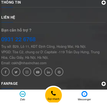
THÔNG TIN
LIÊN HỆ
Bạn cần hỗ trợ ?
0931 22 6768
Trụ sở: B29, Lô 11, KĐT Định Công, Hoàng Mai, Hà Nội.
VPGD: Tòa C2, chung cư D'.Capitale -119 Trần Duy Hưng, Trung
Hòa, Cầu Giấy, Hà Nội, Hà Nội,
Email: cskh@nhaxinchao.com
FANPAGE
Gọi nhanh
Zalo
Messenger
© Bản quyền thuộc về
nhaxinchao.com