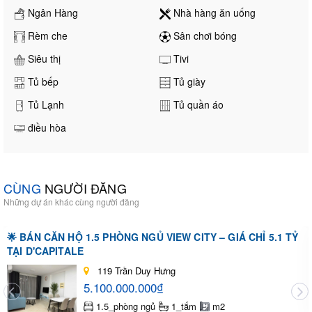
Ngân Hàng
Nhà hàng ăn uống
Rèm che
Sân chơi bóng
Siêu thị
Tivi
Tủ bếp
Tủ giày
Tủ Lạnh
Tủ quần áo
điều hòa
CÙNG
NGƯỜI ĐĂNG
Những dự án khác cùng người đăng
🌟 BÁN CĂN HỘ 1.5 PHÒNG NGỦ VIEW CITY – GIÁ CHỈ 5.1 TỶ
TẠI D'CAPITALE
119 Trần Duy Hưng
5.100.000.000₫
1.5_phòng ngủ
1_tắm
m2