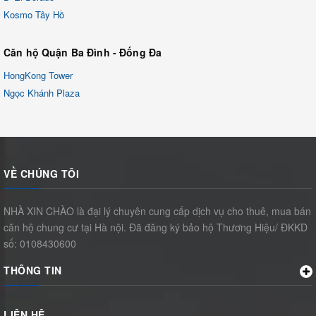
Kosmo Tây Hồ
Căn hộ Quận Ba Đình - Đống Đa
HongKong Tower
Ngọc Khánh Plaza
VỀ CHÚNG TÔI
NHÀ XIN CHÀO là đại lý chuyên cung cấp dịch vụ cho thuê, mua bán
căn hộ chung cư tại Hà nội. Đã đăng ký bảo hộ Thương Hiệu/ ĐKKD
số: 0108430600
THÔNG TIN
LIÊN HỆ