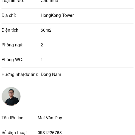
Loại tin rao:
Cho thuê
Địa chỉ:
HongKong Tower
Diện tích:
56m2
Phòng ngủ:
2
Phòng WC:
1
Hướng nhà(dự án):
Đông Nam
Tên liên lạc
Mai Văn Duy
Số điện thoại
0931226768