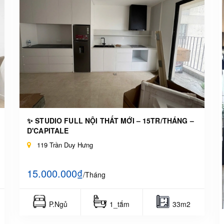
✨ STUDIO FULL NỘI THẤT MỚI – 15TR/THÁNG –
D'CAPITALE
119 Trần Duy Hưng
15.000.000₫
/Tháng
P.Ngủ
1_tắm
33m2