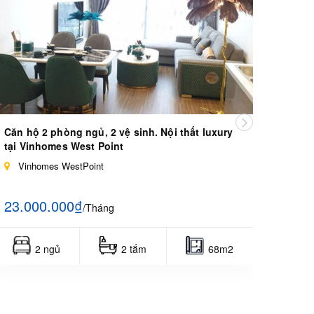
Căn hộ 2 phòng ngủ, 2 vệ sinh. Nội thất luxury
Căn h
tại Vinhomes West Point
thoán
Vinhomes WestPoint
Vin
23.000.000₫
15.0
/Tháng
2 ngủ
2 tắm
68m2