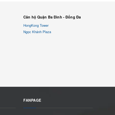
Căn hộ Quận Ba Đình - Đống Đa
HongKong Tower
Ngọc Khánh Plaza
FANPAGE