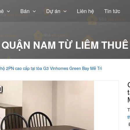
uê
Bán
Dự án
Liên hệ
Tin tức
QUẬN NAM TỪ LIÊM THUÊ
 hộ 2PN cao cấp tại tòa G3 Vinhomes Green Bay Mễ Trì
T
t
Đ