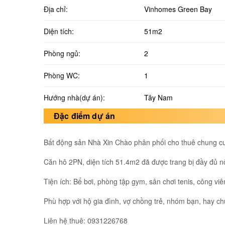
Địa chỉ:
Vinhomes Green Bay
Diện tích:
51m2
Phòng ngủ:
2
Phòng WC:
1
Hướng nhà(dự án):
Tây Nam
Đặc điểm dự án
Bất động sản Nhà Xin Chào phân phối cho thuê chung c
Căn hô 2PN, diện tích 51.4m2 đã được trang bị đầy đủ nội
Tiện ích: Bể bơi, phòng tập gym, sân chơi tenis, công viên
Phù hợp với hộ gia đình, vợ chồng trẻ, nhóm bạn, hay c
Liên hệ thuê: 0931226768