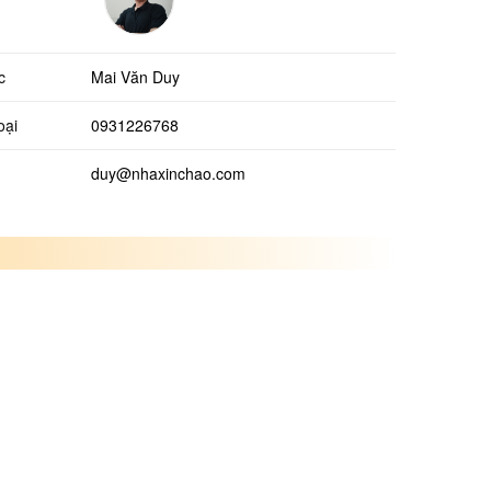
c
Mai Văn Duy
oại
0931226768
duy@nhaxinchao.com