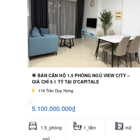
🌟 BÁN CĂN HỘ 1.5 PHÒNG NGỦ VIEW CITY –
GIÁ CHỈ 5.1 TỶ TẠI D'CAPITALE
119 Trần Duy Hưng
5.100.000.000₫
1.5_phòng
1_tắm
m2
ngủ