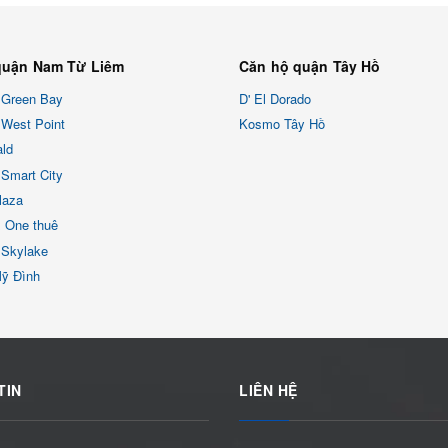
quận Nam Từ Liêm
Căn hộ quận Tây Hồ
 Green Bay
D' El Dorado
West Point
Kosmo Tây Hồ
ld
Smart City
laza
x One thuê
 Skylake
Mỹ Đình
TIN
LIÊN HỆ