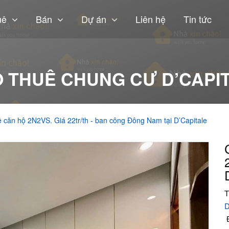
uê
Bán
Dự án
Liên hệ
Tin tức
 THUÊ CHUNG CƯ D’CAPI
 căn hộ 2N2VS. Giá 22tr/th - ban công Đông Nam tại D’Capitale
T
D
Đ