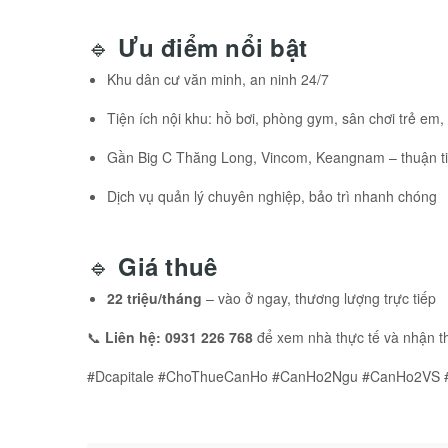
🔹
Ưu điểm nổi bật
Khu dân cư văn minh, an ninh 24/7
Tiện ích nội khu: hồ bơi, phòng gym, sân chơi trẻ em
Gần Big C Thăng Long, Vincom, Keangnam – thuận ti
Dịch vụ quản lý chuyên nghiệp, bảo trì nhanh chóng
🔹
Giá thuê
22 triệu/tháng
– vào ở ngay, thương lượng trực tiếp
📞
Liên hệ: 0931 226 768
để xem nhà thực tế và nhận thô
#Dcapitale #ChoThueCanHo #CanHo2Ngu #CanHo2VS