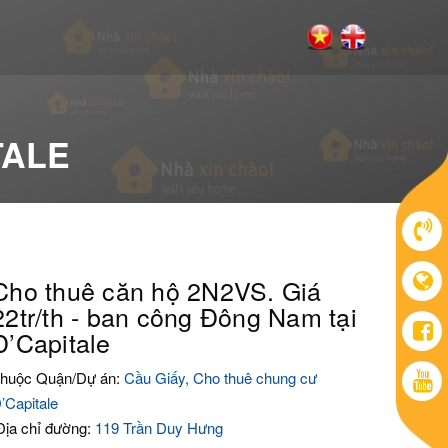
TALE
Cho thuê căn hộ 2N2VS. Giá
22tr/th - ban công Đông Nam tại
D’Capitale
huộc Quận/Dự án:
Cầu Giấy, Cho thuê chung cư
’Capitale
ịa chỉ đường:
119 Trần Duy Hưng