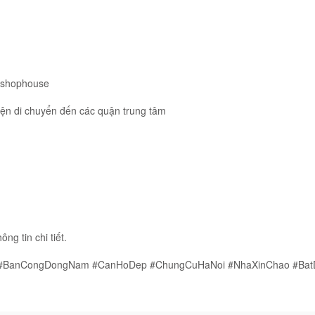
, shophouse
ện di chuyển đến các quận trung tâm
ng tin chi tiết.
 #BanCongDongNam #CanHoDep #ChungCuHaNoi #NhaXinChao #Bat