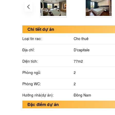
Chi tiết dự án
Loại tin rao:
Cho thuê
Địa chỉ:
D'capitale
Diện tích:
77m2
Phòng ngủ:
2
Phòng WC:
2
Hướng nhà(dự án):
Đông Nam
Đặc điểm dự án