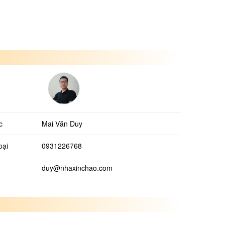
c
Mai Văn Duy
oại
0931226768
duy@nhaxinchao.com