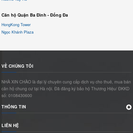
Căn hộ Quận Ba Đình - Đống Đa
HongKong Tower
Ngọc Khánh Plaza
VỀ CHÚNG TÔI
NHÀ XIN CHÀO là đại lý chuyên cung cấp dịch vụ cho thuê, mua bán
căn hộ chung cư tại Hà nội. Đã đăng ký bảo hộ Thương Hiệu/ ĐKKD
số: 0108430600
THÔNG TIN
LIÊN HỆ