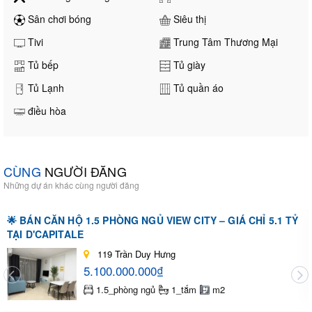
Sân chơi bóng
Siêu thị
Tivi
Trung Tâm Thương Mại
Tủ bếp
Tủ giày
Tủ Lạnh
Tủ quần áo
điều hòa
CÙNG
NGƯỜI ĐĂNG
Những dự án khác cùng người đăng
🌟 BÁN CĂN HỘ 1.5 PHÒNG NGỦ VIEW CITY – GIÁ CHỈ 5.1 TỶ
TẠI D'CAPITALE
119 Trần Duy Hưng
5.100.000.000₫
1.5_phòng ngủ
1_tắm
m2