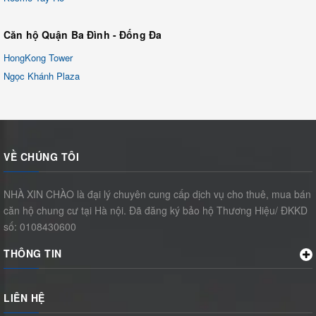
Căn hộ Quận Ba Đình - Đống Đa
HongKong Tower
Ngọc Khánh Plaza
VỀ CHÚNG TÔI
NHÀ XIN CHÀO là đại lý chuyên cung cấp dịch vụ cho thuê, mua bán
căn hộ chung cư tại Hà nội. Đã đăng ký bảo hộ Thương Hiệu/ ĐKKD
số: 0108430600
THÔNG TIN
LIÊN HỆ