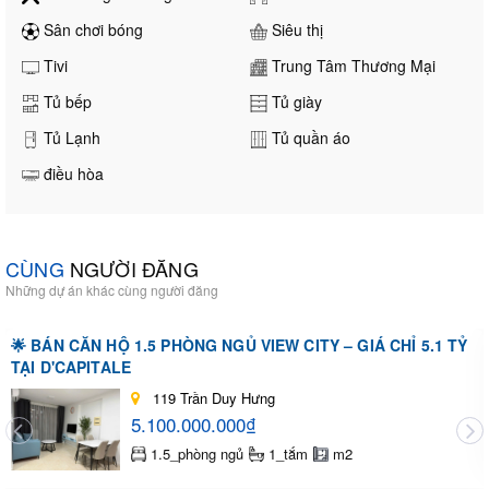
Sân chơi bóng
Siêu thị
Tivi
Trung Tâm Thương Mại
Tủ bếp
Tủ giày
Tủ Lạnh
Tủ quần áo
điều hòa
CÙNG
NGƯỜI ĐĂNG
Những dự án khác cùng người đăng
🌟 BÁN CĂN HỘ 1.5 PHÒNG NGỦ VIEW CITY – GIÁ CHỈ 5.1 TỶ
TẠI D'CAPITALE
119 Trần Duy Hưng
5.100.000.000₫
1.5_phòng ngủ
1_tắm
m2