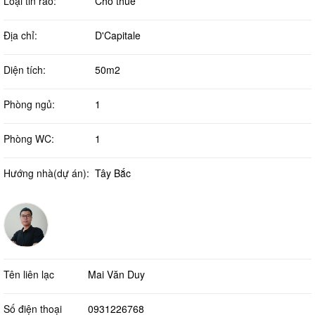
Loại tin rao:
Cho thuê
Địa chỉ:
D'Capitale
Diện tích:
50m2
Phòng ngủ:
1
Phòng WC:
1
Hướng nhà(dự án):
Tây Bắc
Tên liên lạc
Mai Văn Duy
Số điện thoại
0931226768