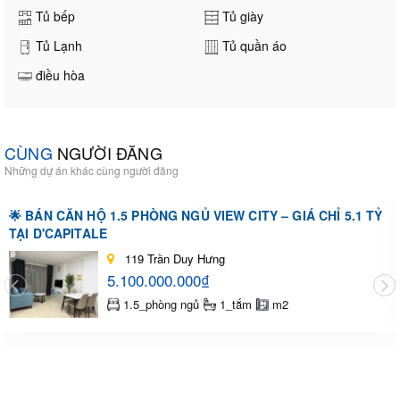
Tủ bếp
Tủ giày
Tủ Lạnh
Tủ quần áo
điều hòa
CÙNG
NGƯỜI ĐĂNG
Những dự án khác cùng người đăng
🌟 BÁN CĂN HỘ 1.5 PHÒNG NGỦ VIEW CITY – GIÁ CHỈ 5.1 TỶ
TẠI D'CAPITALE
119 Trần Duy Hưng
5.100.000.000₫
1.5_phòng ngủ
1_tắm
m2