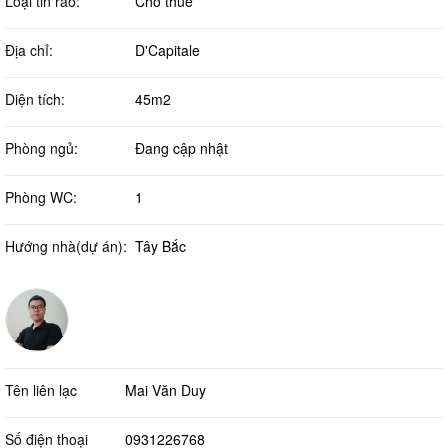
Loại tin rao:
Cho thuê
Địa chỉ:
D'Capitale
Diện tích:
45m2
Phòng ngủ:
Đang cập nhật
Phòng WC:
1
Hướng nhà(dự án):
Tây Bắc
Tên liên lạc
Mai Văn Duy
Số điện thoại
0931226768