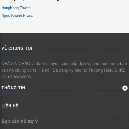
HongKong Tower
Ngọc Khánh Plaza
VỀ CHÚNG TÔI
NHÀ XIN CHÀO là đại lý chuyên cung cấp dịch vụ cho thuê, mua bán
căn hộ chung cư tại Hà nội. Đã đăng ký bảo hộ Thương Hiệu/ ĐKKD
số: 0108430600
THÔNG TIN
LIÊN HỆ
Bạn cần hỗ trợ ?