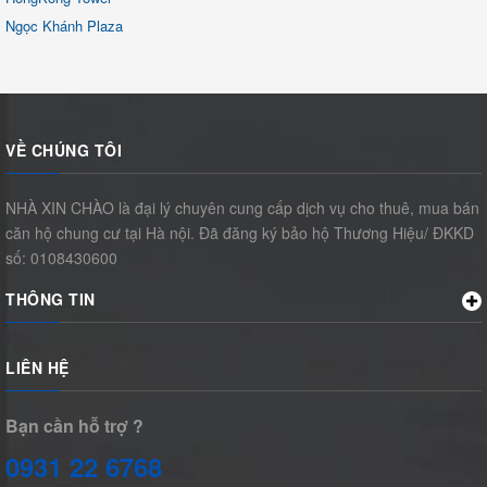
Ngọc Khánh Plaza
VỀ CHÚNG TÔI
NHÀ XIN CHÀO là đại lý chuyên cung cấp dịch vụ cho thuê, mua bán
căn hộ chung cư tại Hà nội. Đã đăng ký bảo hộ Thương Hiệu/ ĐKKD
số: 0108430600
THÔNG TIN
LIÊN HỆ
Bạn cần hỗ trợ ?
0931 22 6768