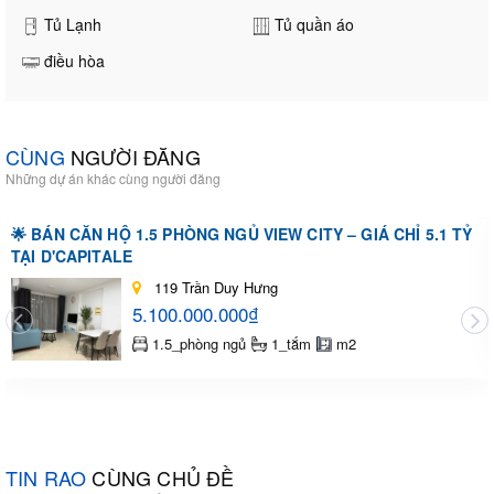
Tủ Lạnh
Tủ quần áo
điều hòa
CÙNG
NGƯỜI ĐĂNG
Những dự án khác cùng người đăng
🌟 BÁN CĂN HỘ 1.5 PHÒNG NGỦ VIEW CITY – GIÁ CHỈ 5.1 TỶ
TẠI D'CAPITALE
119 Trần Duy Hưng
5.100.000.000₫
1.5_phòng ngủ
1_tắm
m2
TIN RAO
CÙNG CHỦ ĐỀ