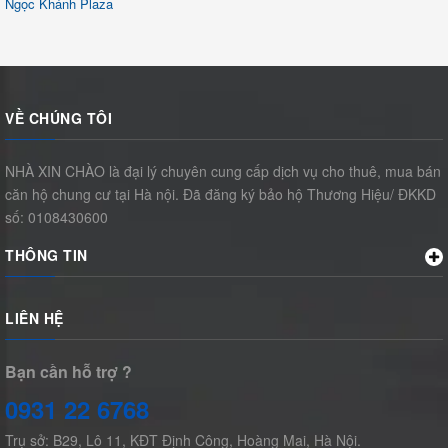
Ngọc Khánh Plaza
VỀ CHÚNG TÔI
NHÀ XIN CHÀO là đại lý chuyên cung cấp dịch vụ cho thuê, mua bán
căn hộ chung cư tại Hà nội. Đã đăng ký bảo hộ Thương Hiệu/ ĐKKD
số: 0108430600
THÔNG TIN
LIÊN HỆ
Bạn cần hỗ trợ ?
0931 22 6768
Trụ sở: B29, Lô 11, KĐT Định Công, Hoàng Mai, Hà Nội.