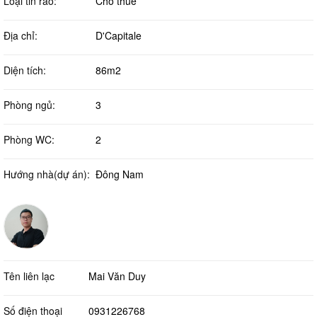
Loại tin rao:
Cho thuê
Địa chỉ:
D'Capitale
Diện tích:
86m2
Phòng ngủ:
3
Phòng WC:
2
Hướng nhà(dự án):
Đông Nam
Tên liên lạc
Mai Văn Duy
Số điện thoại
0931226768