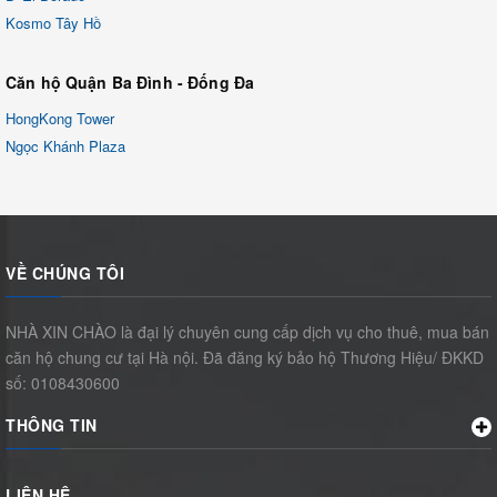
Kosmo Tây Hồ
Căn hộ Quận Ba Đình - Đống Đa
HongKong Tower
Ngọc Khánh Plaza
VỀ CHÚNG TÔI
NHÀ XIN CHÀO là đại lý chuyên cung cấp dịch vụ cho thuê, mua bán
căn hộ chung cư tại Hà nội. Đã đăng ký bảo hộ Thương Hiệu/ ĐKKD
số: 0108430600
THÔNG TIN
LIÊN HỆ