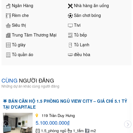
Ngân Hàng
Nhà hàng ăn uống
Rèm che
Sân chơi bóng
Siêu thị
Tivi
Trung Tâm Thương Mại
Tủ bếp
Tủ giày
Tủ Lạnh
Tủ quần áo
điều hòa
CÙNG
NGƯỜI ĐĂNG
Những dự án khác cùng người đăng
🌟 BÁN CĂN HỘ 1.5 PHÒNG NGỦ VIEW CITY – GIÁ CHỈ 5.1 TỶ
TẠI D'CAPITALE
119 Trần Duy Hưng
5.100.000.000₫
1.5_phòng ngủ
1_tắm
m2