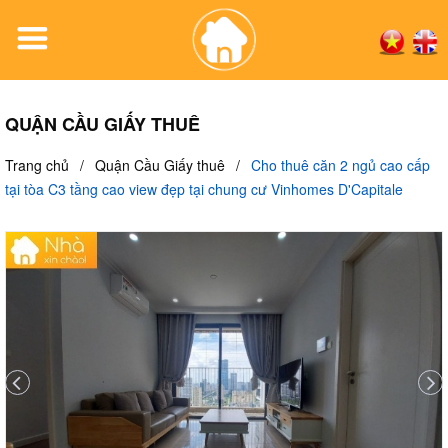
QUẬN CẦU GIẤY THUÊ
Trang chủ
/
Quận Cầu Giấy thuê
/
Cho thuê căn 2 ngủ cao cấp
tại tòa C3 tầng cao view đẹp tại chung cư Vinhomes D'Capitale