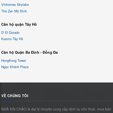
Vinhomes Skylake
The Zei- Mỹ Đình
Căn hộ quận Tây Hồ
D' El Dorado
Kosmo Tây Hồ
Căn hộ Quận Ba Đình - Đống Đa
HongKong Tower
Ngọc Khánh Plaza
VỀ CHÚNG TÔI
NHÀ XIN CHÀO là đại lý chuyên cung cấp dịch vụ cho thuê, mua bán