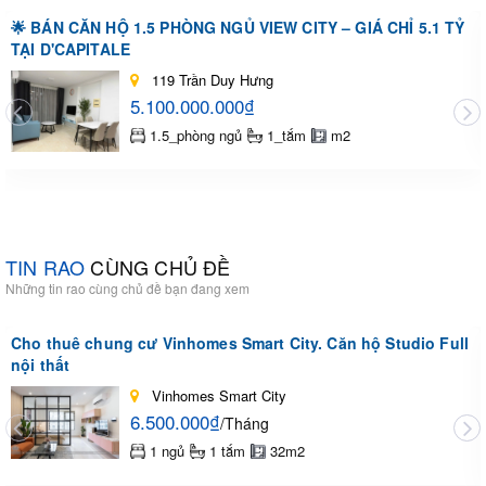
🌟 BÁN CĂN HỘ 1.5 PHÒNG NGỦ VIEW CITY – GIÁ CHỈ 5.1 TỶ
TẠI D'CAPITALE
119 Trần Duy Hưng
5.100.000.000₫
1.5_phòng ngủ
1_tắm
m2
TIN RAO
CÙNG CHỦ ĐỀ
Những tin rao cùng chủ đề bạn đang xem
Cho thuê chung cư Vinhomes Smart City. Căn hộ Studio Full
nội thất
Vinhomes Smart City
6.500.000₫
/Tháng
1 ngủ
1 tắm
32m2