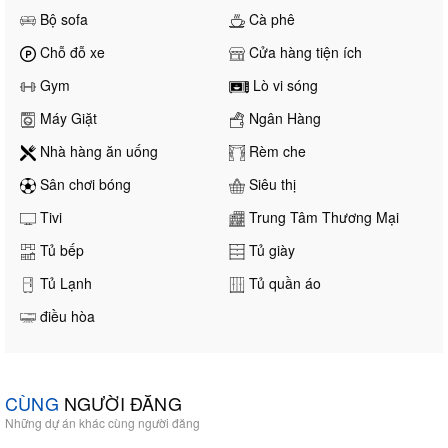
Bộ sofa
Cà phê
Chỗ đỗ xe
Cửa hàng tiện ích
Gym
Lò vi sóng
Máy Giặt
Ngân Hàng
Nhà hàng ăn uống
Rèm che
Sân chơi bóng
Siêu thị
Tivi
Trung Tâm Thương Mại
Tủ bếp
Tủ giày
Tủ Lạnh
Tủ quần áo
điều hòa
CÙNG
NGƯỜI ĐĂNG
Những dự án khác cùng người đăng