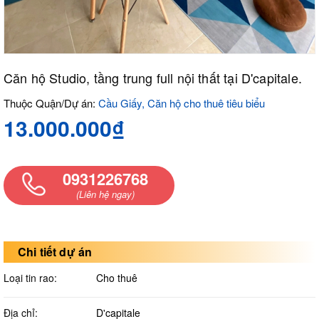
Căn hộ Studio, tầng trung full nội thất tại D'capitale.
Thuộc Quận/Dự án:
Cầu Giấy, Căn hộ cho thuê tiêu biểu
13.000.000₫
0931226768
(Liên hệ ngay)
Chi tiết dự án
Loại tin rao:
Cho thuê
Địa chỉ:
D'capitale