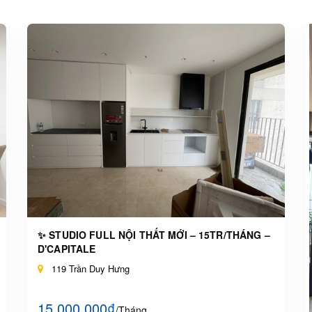
✨ STUDIO FULL NỘI THẤT MỚI – 15TR/THÁNG –
D'CAPITALE
119 Trần Duy Hưng
15.000.000₫
/Tháng