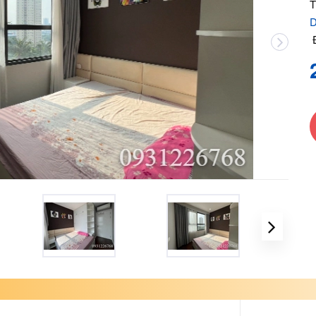
T
D
Đ