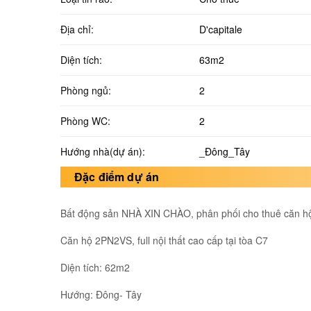
Địa chỉ:
D'capitale
Diện tích:
63m2
Phòng ngủ:
2
Phòng WC:
2
Hướng nhà(dự án):
_Đông_Tây
Đặc điểm dự án
Bất động sản NHÀ XIN CHÀO, phân phối cho thuê căn hộ
Căn hộ 2PN2VS, full nội thất cao cấp tại tòa C7
Diện tích: 62m2
Hướng: Đông- Tây