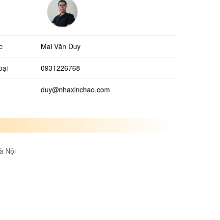
c
Mai Văn Duy
oại
0931226768
duy@nhaxinchao.com
à Nội