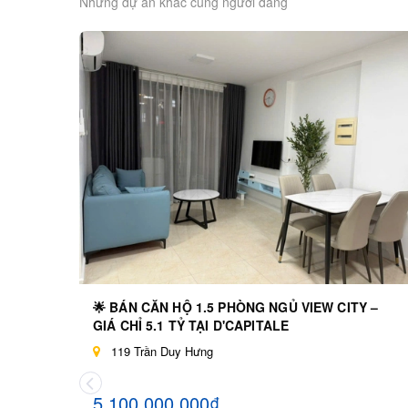
Những dự án khác cùng người đăng
🌟 BÁN CĂN HỘ 1.5 PHÒNG NGỦ VIEW CITY –
GIÁ CHỈ 5.1 TỶ TẠI D'CAPITALE
119 Trần Duy Hưng
5.100.000.000₫