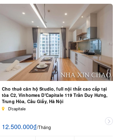
Cho thuê căn hộ Studio, full nội thất cao cấp tại
Cho t
tòa C2, Vinhomes D'Capitale 119 Trần Duy Hưng,
tại t
Trung Hòa, Cầu Giấy, Hà Nội
Hưng,
D'capitale
D'c
12.500.000₫
20.0
/Tháng