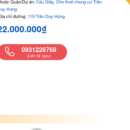
huộc Quận/Dự án:
Cầu Giấy, Cho thuê chung cư Trần
uy Hưng
ịa chỉ đường:
119 Trần Duy Hưng
22.000.000₫
0931226768
(Liên hệ ngay)