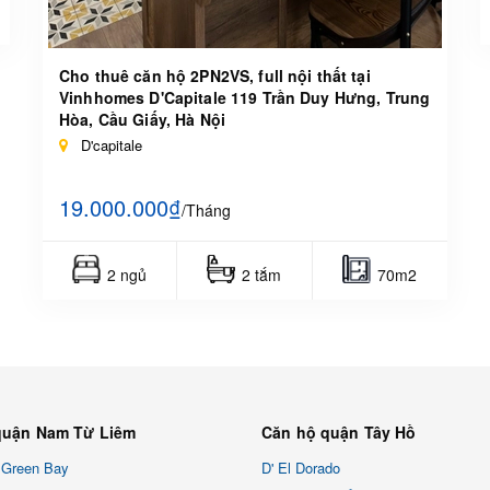
Cho thuê căn hộ 2PN2VS, full nội thất tại
Vinhhomes D'Capitale 119 Trần Duy Hưng, Trung
Hòa, Cầu Giấy, Hà Nội
D'capitale
19.000.000₫
/Tháng
2 ngủ
2 tắm
70m2
quận Nam Từ Liêm
Căn hộ quận Tây Hồ
 Green Bay
D' El Dorado