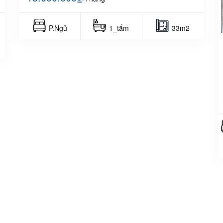
P.Ngủ
1_tắm
33m2